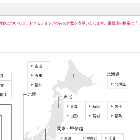
件数については、ドコモショップのみの件数を表示いたします。量販店の検索は「
富山
北海道
石川
良
北海道
福井
賀
北陸
歌山
東北
青森
秋田
岩手
山形
宮城
福島
関東・甲信越
東京
神奈川
千葉