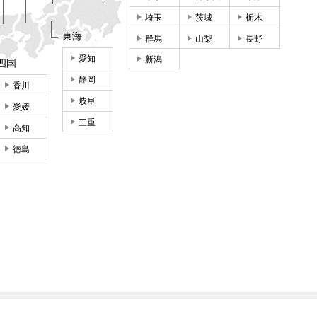
埼玉
茨城
栃木
東海
群馬
山梨
長野
愛知
新潟
四国
静岡
香川
岐阜
愛媛
三重
高知
徳島