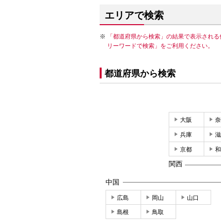
エリアで検索
「都道府県から検索」の結果で表示される
リーワードで検索」をご利用ください。
都道府県から検索
大阪
奈
兵庫
滋
京都
和
関西
中国
広島
岡山
山口
島根
鳥取