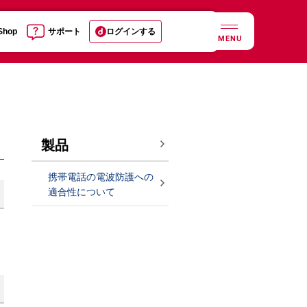
 Shop
サポート
ログインする
MENU
製品
携帯電話の電波防護への
適合性について