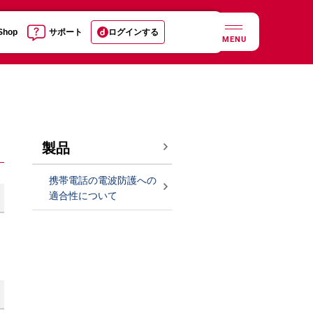
 Shop
サポート
ログインする
MENU
製品
携帯電話の電波防護への
適合性について