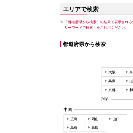
エリアで検索
「都道府県から検索」の結果で表示される
リーワードで検索」をご利用ください。
都道府県から検索
大阪
奈
兵庫
滋
京都
和
関西
中国
広島
岡山
山口
島根
鳥取