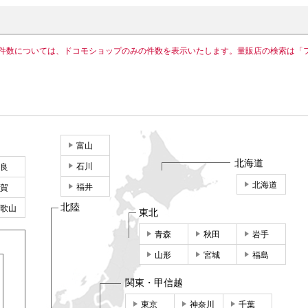
件数については、ドコモショップのみの件数を表示いたします。量販店の検索は「
富山
北海道
石川
良
北海道
福井
賀
北陸
歌山
東北
青森
秋田
岩手
山形
宮城
福島
関東・甲信越
東京
神奈川
千葉