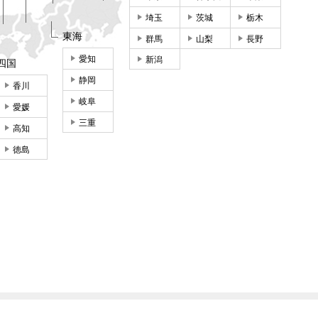
埼玉
茨城
栃木
東海
群馬
山梨
長野
愛知
新潟
四国
静岡
香川
岐阜
愛媛
三重
高知
徳島