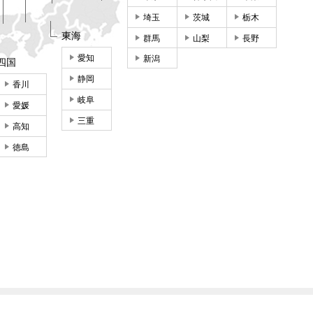
埼玉
茨城
栃木
東海
群馬
山梨
長野
愛知
新潟
四国
静岡
香川
岐阜
愛媛
三重
高知
徳島