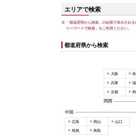
エリアで検索
「都道府県から検索」の結果で表示される
リーワードで検索」をご利用ください。
都道府県から検索
大阪
奈
兵庫
滋
京都
和
関西
中国
広島
岡山
山口
島根
鳥取