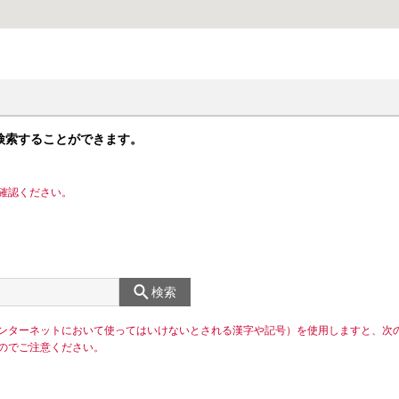
検索することができます。
確認ください。
検索
ンターネットにおいて使ってはいけないとされる漢字や記号）を使用しますと、次
のでご注意ください。