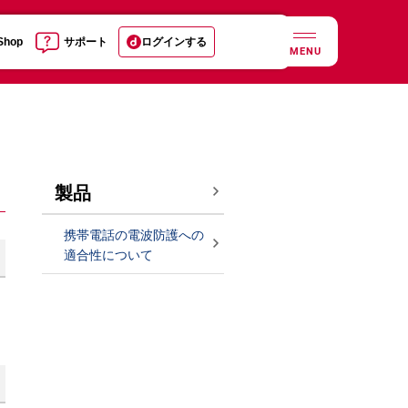
 Shop
サポート
ログインする
MENU
製品
携帯電話の電波防護への
適合性について