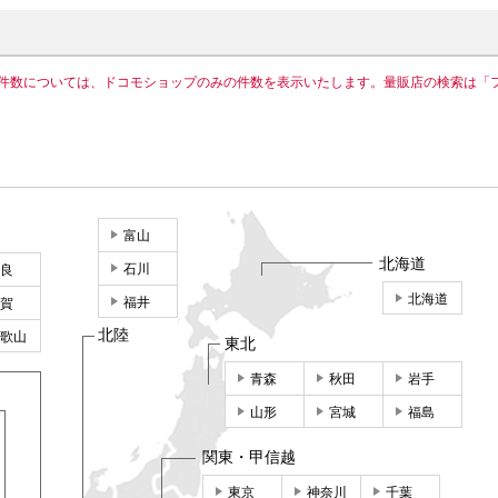
件数については、ドコモショップのみの件数を表示いたします。量販店の検索は「
富山
北海道
石川
良
北海道
福井
賀
北陸
歌山
東北
青森
秋田
岩手
山形
宮城
福島
関東・甲信越
東京
神奈川
千葉