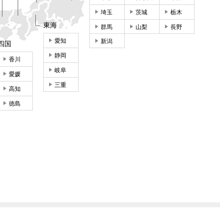
埼玉
茨城
栃木
東海
群馬
山梨
長野
愛知
新潟
四国
静岡
香川
岐阜
愛媛
三重
高知
徳島