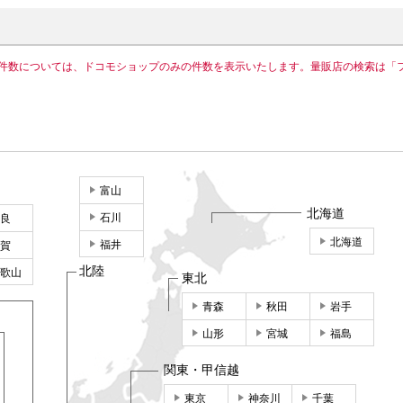
件数については、ドコモショップのみの件数を表示いたします。量販店の検索は「
富山
北海道
石川
良
北海道
福井
賀
北陸
歌山
東北
青森
秋田
岩手
山形
宮城
福島
関東・甲信越
東京
神奈川
千葉