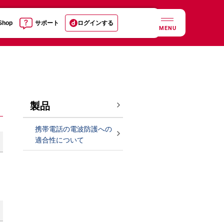
 Shop
サポート
ログインする
MENU
製品
携帯電話の電波防護への
適合性について