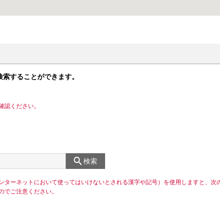
検索することができます。
確認ください。
検索
ンターネットにおいて使ってはいけないとされる漢字や記号）を使用しますと、次
のでご注意ください。