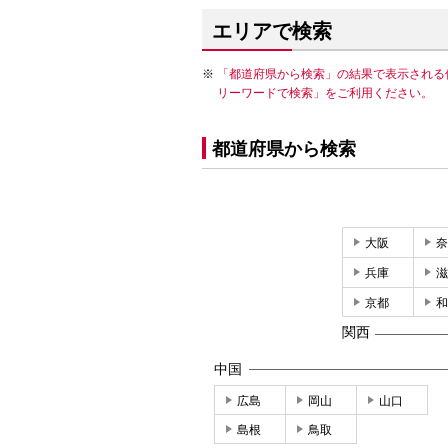
エリアで検索
「都道府県から検索」の結果で表示される
リーワードで検索」をご利用ください。
都道府県から検索
大阪
奈
兵庫
滋
京都
和
関西
中国
広島
岡山
山口
島根
鳥取