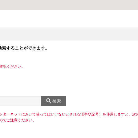
検索することができます。
確認ください。
検索
ンターネットにおいて使ってはいけないとされる漢字や記号）を使用しますと、次
のでご注意ください。