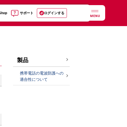
 Shop
サポート
ログインする
MENU
製品
携帯電話の電波防護への
適合性について