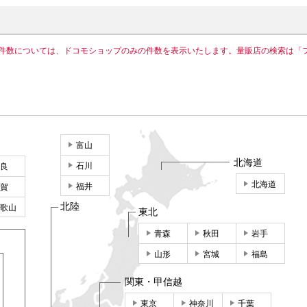
件数については、ドコモショップのみの件数を表示いたします。量販店の検索は「
富山
北海道
石川
良
北海道
福井
賀
北陸
歌山
東北
青森
秋田
岩手
山形
宮城
福島
関東・甲信越
東京
神奈川
千葉