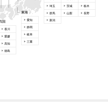
埼玉
茨城
栃木
東海
群馬
山梨
長野
愛知
新潟
四国
静岡
香川
岐阜
愛媛
三重
高知
徳島