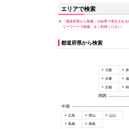
エリアで検索
「都道府県から検索」の結果で表示される
リーワードで検索」をご利用ください。
都道府県から検索
大阪
奈
兵庫
滋
京都
和
関西
中国
広島
岡山
山口
島根
鳥取