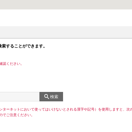
検索することができます。
確認ください。
検索
ンターネットにおいて使ってはいけないとされる漢字や記号）を使用しますと、次
のでご注意ください。