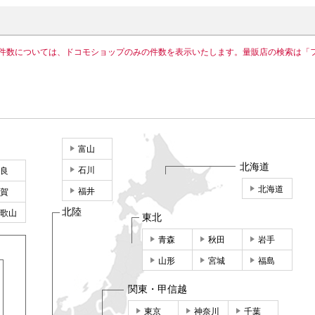
件数については、ドコモショップのみの件数を表示いたします。量販店の検索は「
富山
北海道
石川
良
北海道
福井
賀
北陸
歌山
東北
青森
秋田
岩手
山形
宮城
福島
関東・甲信越
東京
神奈川
千葉