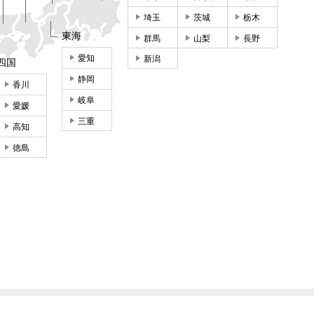
埼玉
茨城
栃木
東海
群馬
山梨
長野
愛知
新潟
四国
静岡
香川
岐阜
愛媛
三重
高知
徳島