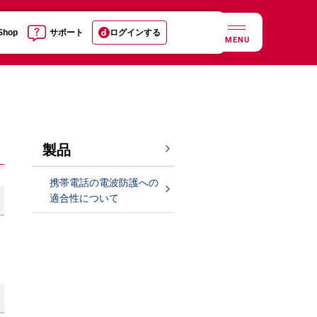
 Shop
サポート
ログインする
MENU
製品
携帯電話の電波防護への
適合性について