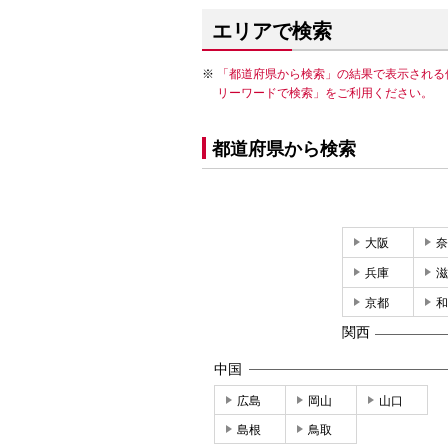
エリアで検索
「都道府県から検索」の結果で表示される
リーワードで検索」をご利用ください。
都道府県から検索
大阪
奈
兵庫
滋
京都
和
関西
中国
広島
岡山
山口
島根
鳥取