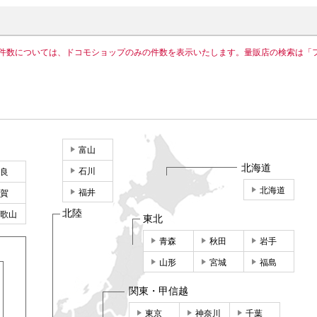
件数については、ドコモショップのみの件数を表示いたします。量販店の検索は「
富山
北海道
石川
良
北海道
福井
賀
北陸
歌山
東北
青森
秋田
岩手
山形
宮城
福島
関東・甲信越
東京
神奈川
千葉