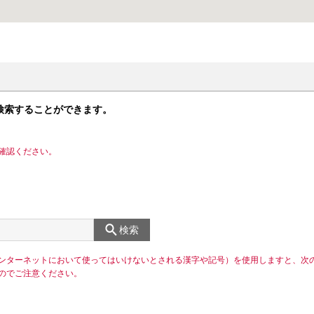
検索することができます。
確認ください。
検索
ンターネットにおいて使ってはいけないとされる漢字や記号）を使用しますと、次
のでご注意ください。