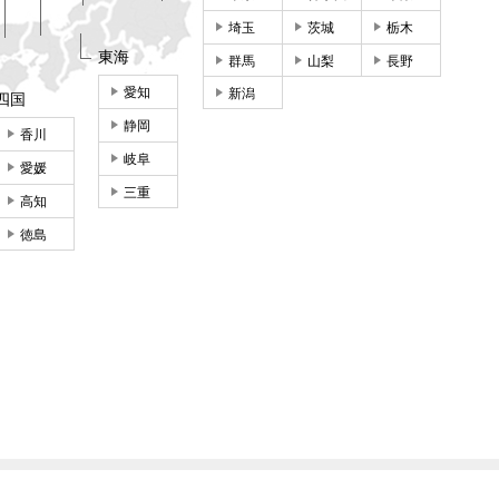
埼玉
茨城
栃木
東海
群馬
山梨
長野
愛知
新潟
四国
静岡
香川
岐阜
愛媛
三重
高知
徳島