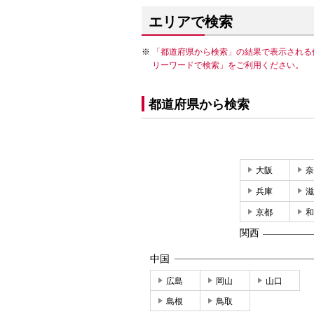
エリアで検索
「都道府県から検索」の結果で表示される
リーワードで検索」をご利用ください。
都道府県から検索
大阪
奈
兵庫
滋
京都
和
関西
中国
広島
岡山
山口
島根
鳥取