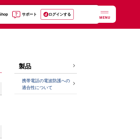
 Shop
サポート
ログインする
MENU
製品
携帯電話の電波防護への
適合性について