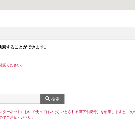
検索することができます。
確認ください。
検索
ンターネットにおいて使ってはいけないとされる漢字や記号）を使用しますと、次
のでご注意ください。