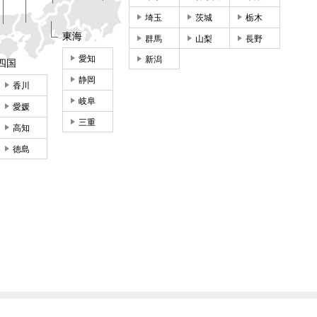
埼玉
茨城
栃木
東海
群馬
山梨
長野
愛知
新潟
四国
静岡
香川
岐阜
愛媛
三重
高知
徳島