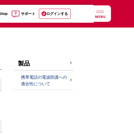
 Shop
サポート
ログインする
MENU
製品
携帯電話の電波防護への
適合性について