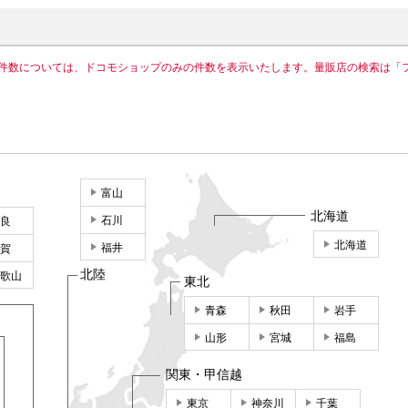
件数については、ドコモショップのみの件数を表示いたします。量販店の検索は「
富山
北海道
石川
良
北海道
福井
賀
北陸
歌山
東北
青森
秋田
岩手
山形
宮城
福島
関東・甲信越
東京
神奈川
千葉