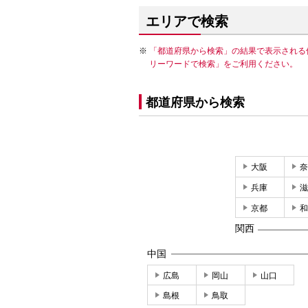
エリアで検索
「都道府県から検索」の結果で表示される
リーワードで検索」をご利用ください。
都道府県から検索
大阪
奈
兵庫
滋
京都
和
関西
中国
広島
岡山
山口
島根
鳥取