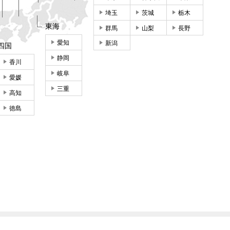
埼玉
茨城
栃木
東海
群馬
山梨
長野
愛知
新潟
四国
静岡
香川
岐阜
愛媛
三重
高知
徳島