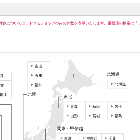
件数については、ドコモショップのみの件数を表示いたします。量販店の検索は「
富山
北海道
石川
良
北海道
福井
賀
北陸
歌山
東北
青森
秋田
岩手
山形
宮城
福島
関東・甲信越
東京
神奈川
千葉