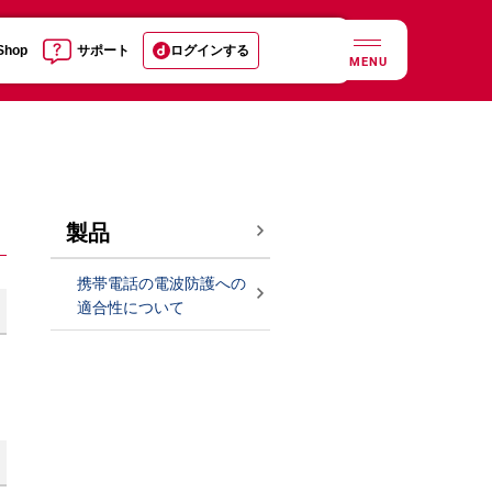
 Shop
サポート
ログインする
MENU
製品
携帯電話の電波防護への
適合性について