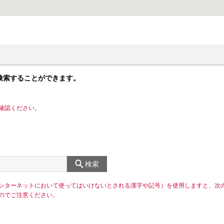
検索することができます。
確認ください。
検索
ンターネットにおいて使ってはいけないとされる漢字や記号）を使用しますと、次
のでご注意ください。