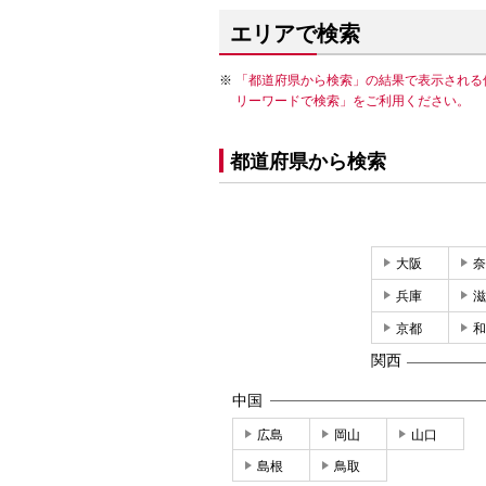
エリアで検索
「都道府県から検索」の結果で表示される
リーワードで検索」をご利用ください。
都道府県から検索
大阪
奈
兵庫
滋
京都
和
関西
中国
広島
岡山
山口
島根
鳥取