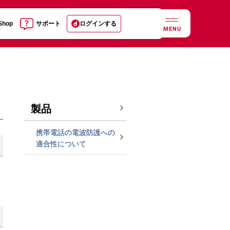
 Shop
サポート
ログインする
MENU
製品
携帯電話の電波防護への
適合性について