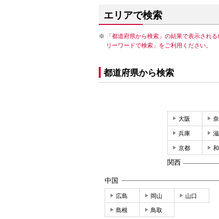
エリアで検索
「都道府県から検索」の結果で表示される
リーワードで検索」をご利用ください。
都道府県から検索
大阪
奈
兵庫
滋
京都
和
関西
中国
広島
岡山
山口
島根
鳥取