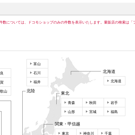
件数については、ドコモショップのみの件数を表示いたします。量販店の検索は「
富山
北海道
石川
良
北海道
福井
賀
北陸
歌山
東北
青森
秋田
岩手
山形
宮城
福島
関東・甲信越
東京
神奈川
千葉