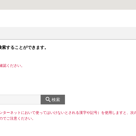
検索することができます。
確認ください。
検索
ンターネットにおいて使ってはいけないとされる漢字や記号）を使用しますと、次
のでご注意ください。