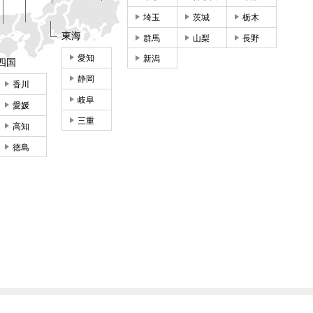
埼玉
茨城
栃木
東海
群馬
山梨
長野
愛知
新潟
四国
静岡
香川
岐阜
愛媛
三重
高知
徳島