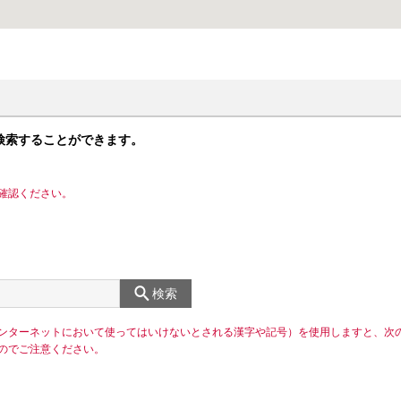
検索することができます。
確認ください。
検索
ンターネットにおいて使ってはいけないとされる漢字や記号）を使用しますと、次
のでご注意ください。