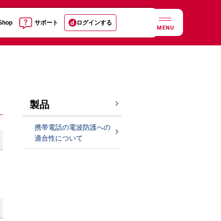
 Shop
サポート
ログインする
MENU
製品
携帯電話の電波防護への
適合性について