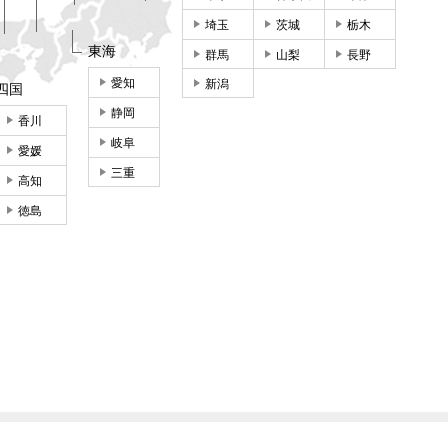
埼玉
茨城
栃木
東海
群馬
山梨
長野
愛知
新潟
四国
静岡
香川
岐阜
愛媛
三重
高知
徳島