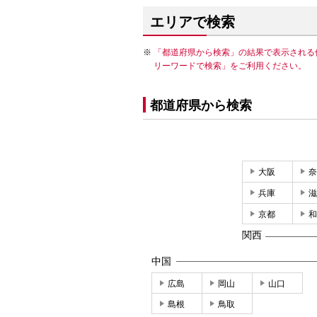
エリアで検索
「都道府県から検索」の結果で表示される
リーワードで検索」をご利用ください。
都道府県から検索
大阪
奈
兵庫
滋
京都
和
関西
中国
広島
岡山
山口
島根
鳥取