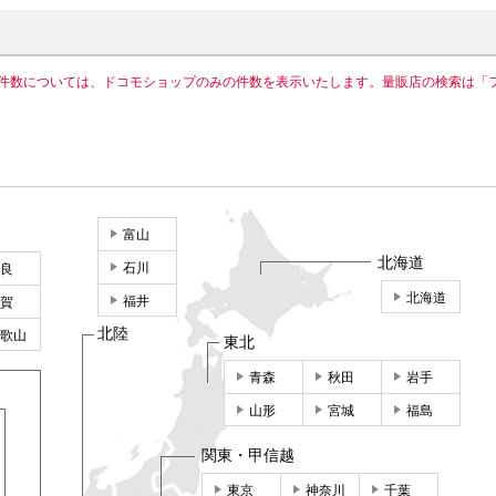
件数については、ドコモショップのみの件数を表示いたします。量販店の検索は「
富山
北海道
石川
良
北海道
福井
賀
北陸
歌山
東北
青森
秋田
岩手
山形
宮城
福島
関東・甲信越
東京
神奈川
千葉