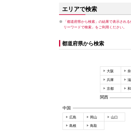
エリアで検索
「都道府県から検索」の結果で表示される
リーワードで検索」をご利用ください。
都道府県から検索
大阪
奈
兵庫
滋
京都
和
関西
中国
広島
岡山
山口
島根
鳥取