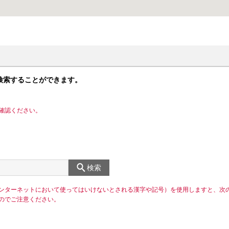
検索することができます。
確認ください。
検索
ンターネットにおいて使ってはいけないとされる漢字や記号）を使用しますと、次
のでご注意ください。