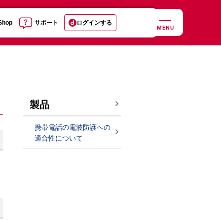
 Shop
サポート
ログインする
MENU
製品
携帯電話の電波防護への
適合性について