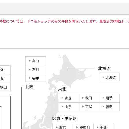
件数については、ドコモショップのみの件数を表示いたします。量販店の検索は「
富山
北海道
石川
良
北海道
福井
賀
北陸
歌山
東北
青森
秋田
岩手
山形
宮城
福島
関東・甲信越
東京
神奈川
千葉