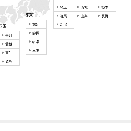
埼玉
茨城
栃木
東海
群馬
山梨
長野
愛知
新潟
四国
静岡
香川
岐阜
愛媛
三重
高知
徳島