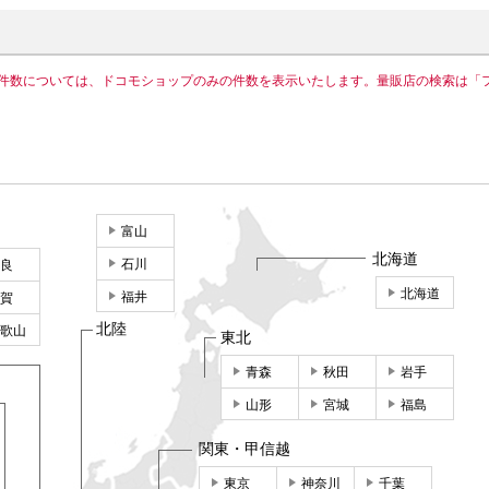
件数については、ドコモショップのみの件数を表示いたします。量販店の検索は「
富山
北海道
石川
良
北海道
福井
賀
北陸
歌山
東北
青森
秋田
岩手
山形
宮城
福島
関東・甲信越
東京
神奈川
千葉