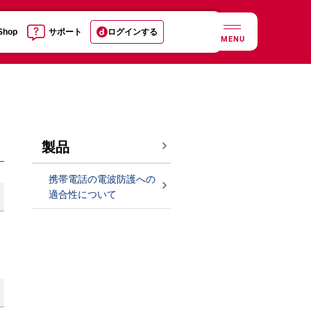
 Shop
サポート
ログインする
MENU
製品
携帯電話の電波防護への
適合性について