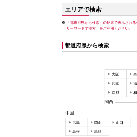
エリアで検索
「都道府県から検索」の結果で表示される
リーワードで検索」をご利用ください。
都道府県から検索
大阪
奈
兵庫
滋
京都
和
関西
中国
広島
岡山
山口
島根
鳥取