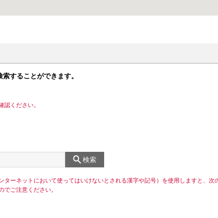
検索することができます。
確認ください。
検索
ンターネットにおいて使ってはいけないとされる漢字や記号）を使用しますと、次
のでご注意ください。