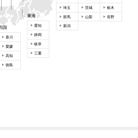
埼玉
茨城
栃木
東海
群馬
山梨
長野
愛知
新潟
四国
静岡
香川
岐阜
愛媛
三重
高知
徳島