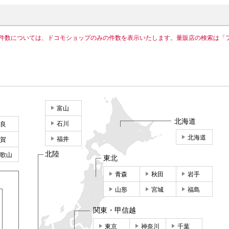
件数については、ドコモショップのみの件数を表示いたします。量販店の検索は「
富山
北海道
石川
良
北海道
福井
賀
北陸
歌山
東北
青森
秋田
岩手
山形
宮城
福島
関東・甲信越
東京
神奈川
千葉