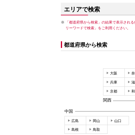
エリアで検索
「都道府県から検索」の結果で表示される
リーワードで検索」をご利用ください。
都道府県から検索
大阪
奈
兵庫
滋
京都
和
関西
中国
広島
岡山
山口
島根
鳥取