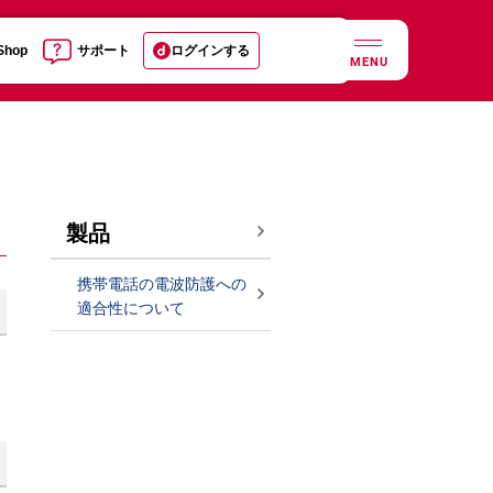
 Shop
サポート
ログインする
MENU
製品
携帯電話の電波防護への
適合性について