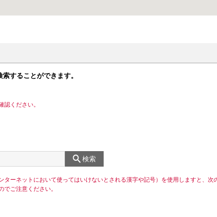
検索することができます。
確認ください。
検索
ンターネットにおいて使ってはいけないとされる漢字や記号）を使用しますと、次
のでご注意ください。