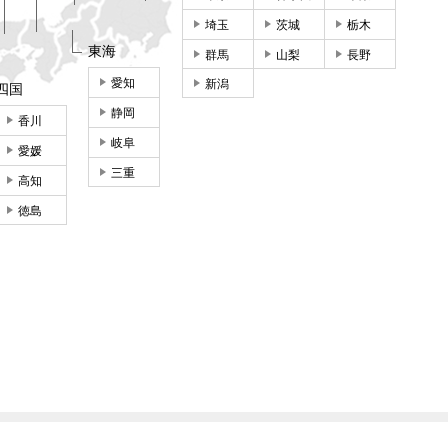
埼玉
茨城
栃木
東海
群馬
山梨
長野
愛知
新潟
四国
静岡
香川
岐阜
愛媛
三重
高知
徳島