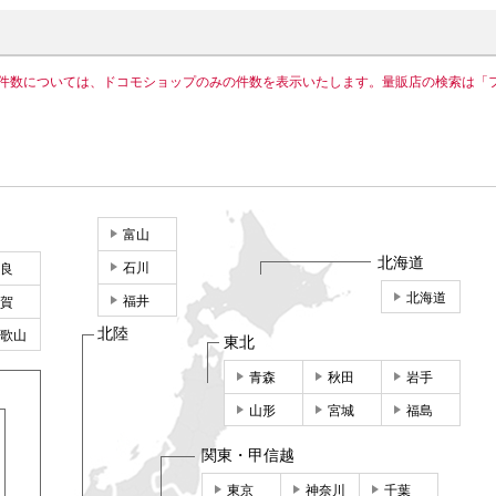
件数については、ドコモショップのみの件数を表示いたします。量販店の検索は「
富山
北海道
石川
良
北海道
福井
賀
北陸
歌山
東北
青森
秋田
岩手
山形
宮城
福島
関東・甲信越
東京
神奈川
千葉