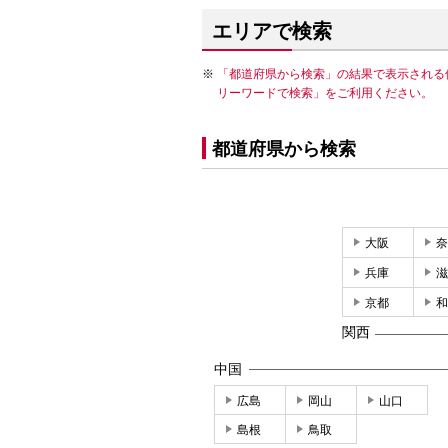
エリアで検索
「都道府県から検索」の結果で表示される
リーワードで検索」をご利用ください。
都道府県から検索
大阪
奈
兵庫
滋
京都
和
関西
中国
広島
岡山
山口
島根
鳥取