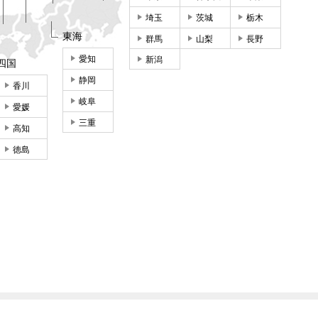
埼玉
茨城
栃木
東海
群馬
山梨
長野
愛知
新潟
四国
静岡
香川
岐阜
愛媛
三重
高知
徳島