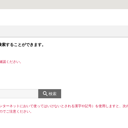
検索することができます。
確認ください。
検索
ンターネットにおいて使ってはいけないとされる漢字や記号）を使用しますと、次
のでご注意ください。