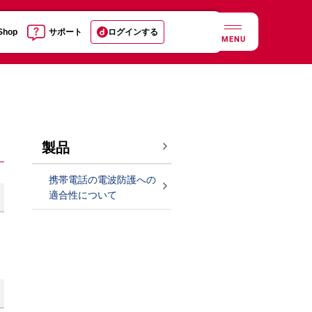
 Shop
サポート
ログインする
MENU
製品
携帯電話の電波防護への
適合性について