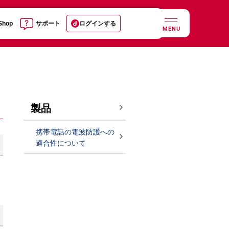
 Shop
サポート
ログインする
MENU
製品
携帯電話の電波防護への
適合性について