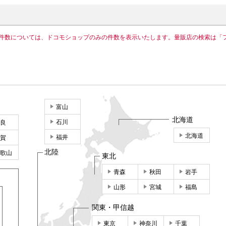
件数については、ドコモショップのみの件数を表示いたします。量販店の検索は「
富山
北海道
石川
良
北海道
福井
賀
北陸
歌山
東北
青森
秋田
岩手
山形
宮城
福島
関東・甲信越
東京
神奈川
千葉