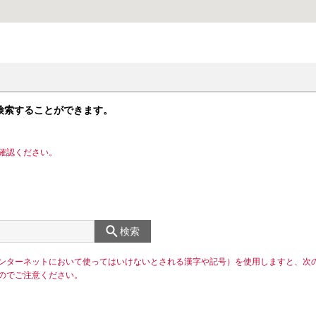
検索することができます。
確認ください。
検索
ンターネットにおいて使ってはいけないとされる漢字や記号）を使用しますと、次
のでご注意ください。