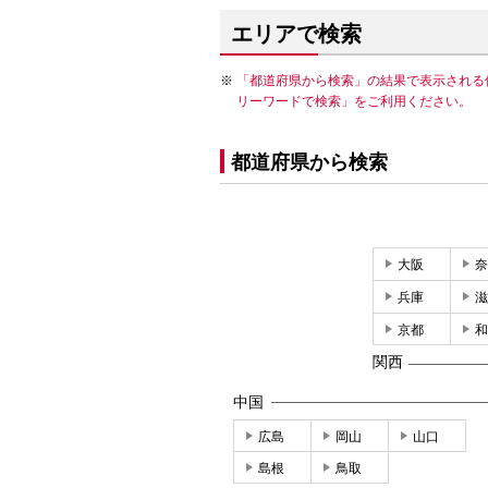
エリアで検索
「都道府県から検索」の結果で表示される
リーワードで検索」をご利用ください。
都道府県から検索
大阪
奈
兵庫
滋
京都
和
関西
中国
広島
岡山
山口
島根
鳥取