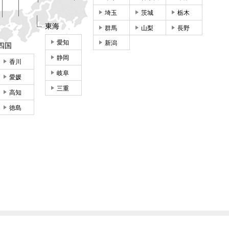
埼玉
茨城
栃木
東海
群馬
山梨
長野
愛知
新潟
四国
静岡
香川
岐阜
愛媛
三重
高知
徳島