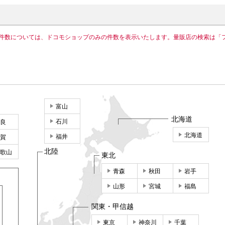
件数については、ドコモショップのみの件数を表示いたします。量販店の検索は「
富山
北海道
石川
良
北海道
福井
賀
北陸
歌山
東北
青森
秋田
岩手
山形
宮城
福島
関東・甲信越
東京
神奈川
千葉