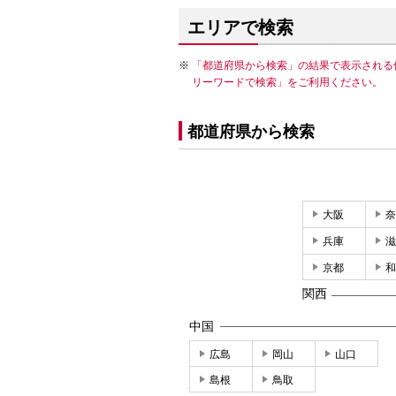
エリアで検索
「都道府県から検索」の結果で表示される
リーワードで検索」をご利用ください。
都道府県から検索
大阪
奈
兵庫
滋
京都
和
関西
中国
広島
岡山
山口
島根
鳥取