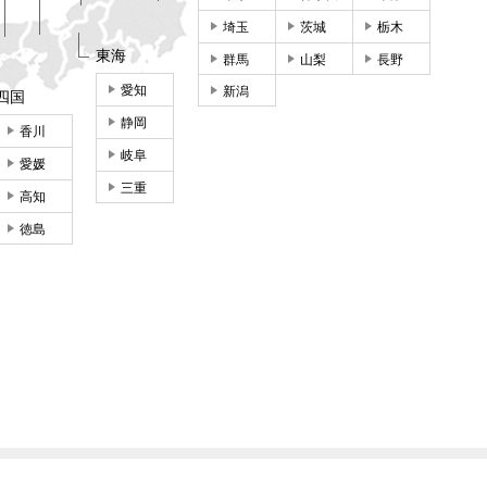
埼玉
茨城
栃木
東海
群馬
山梨
長野
愛知
新潟
四国
静岡
香川
岐阜
愛媛
三重
高知
徳島