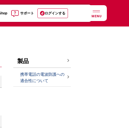
 Shop
サポート
ログインする
MENU
製品
携帯電話の電波防護への
適合性について