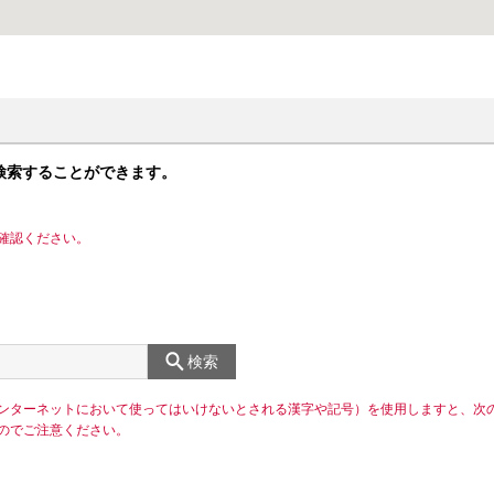
検索することができます。
確認ください。
検索
ンターネットにおいて使ってはいけないとされる漢字や記号）を使用しますと、次
のでご注意ください。