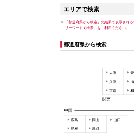
エリアで検索
「都道府県から検索」の結果で表示される
リーワードで検索」をご利用ください。
都道府県から検索
大阪
奈
兵庫
滋
京都
和
関西
中国
広島
岡山
山口
島根
鳥取