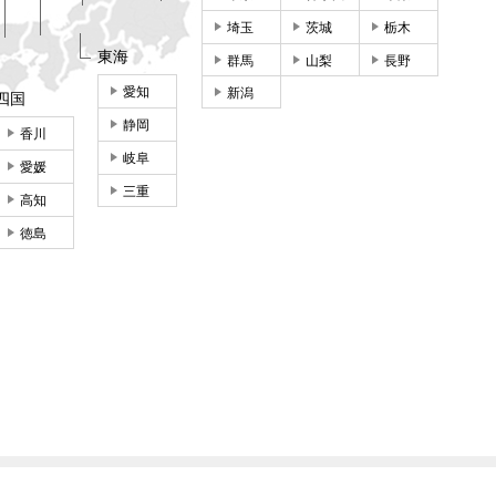
埼玉
茨城
栃木
東海
群馬
山梨
長野
愛知
新潟
四国
静岡
香川
岐阜
愛媛
三重
高知
徳島