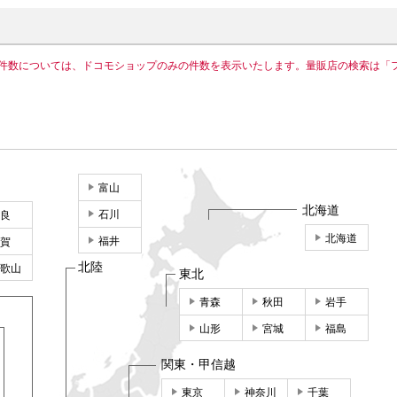
件数については、ドコモショップのみの件数を表示いたします。量販店の検索は「
富山
北海道
石川
良
北海道
福井
賀
北陸
歌山
東北
青森
秋田
岩手
山形
宮城
福島
関東・甲信越
東京
神奈川
千葉