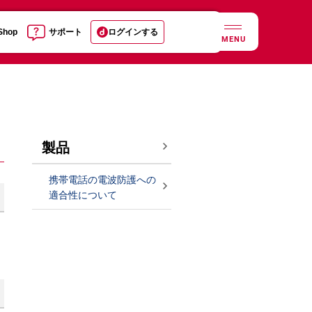
 Shop
サポート
ログインする
MENU
製品
携帯電話の電波防護への
適合性について