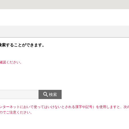
検索することができます。
確認ください。
検索
ンターネットにおいて使ってはいけないとされる漢字や記号）を使用しますと、次
のでご注意ください。