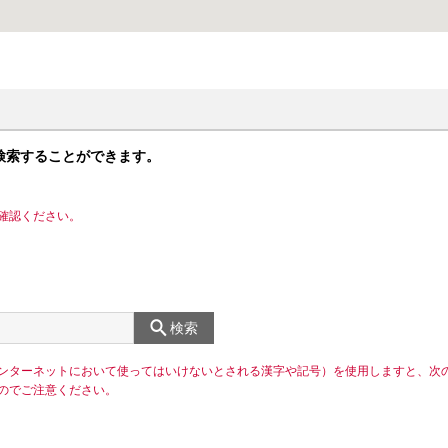
検索することができます。
確認ください。
検索
ンターネットにおいて使ってはいけないとされる漢字や記号）を使用しますと、次
のでご注意ください。