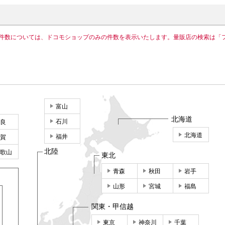
件数については、ドコモショップのみの件数を表示いたします。量販店の検索は「
富山
北海道
石川
良
北海道
福井
賀
北陸
歌山
東北
青森
秋田
岩手
山形
宮城
福島
関東・甲信越
東京
神奈川
千葉