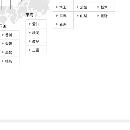
埼玉
茨城
栃木
東海
群馬
山梨
長野
愛知
新潟
四国
静岡
香川
岐阜
愛媛
三重
高知
徳島