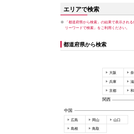
エリアで検索
「都道府県から検索」の結果で表示される
リーワードで検索」をご利用ください。
都道府県から検索
大阪
奈
兵庫
滋
京都
和
関西
中国
広島
岡山
山口
島根
鳥取