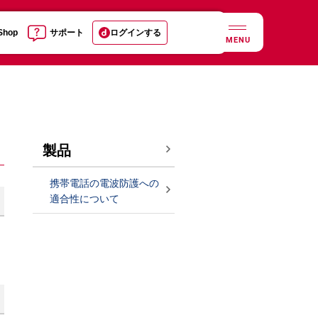
 Shop
サポート
ログインする
MENU
製品
携帯電話の電波防護への
適合性について