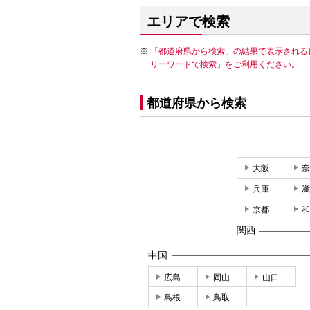
エリアで検索
「都道府県から検索」の結果で表示される
リーワードで検索」をご利用ください。
都道府県から検索
大阪
奈
兵庫
滋
京都
和
関西
中国
広島
岡山
山口
島根
鳥取