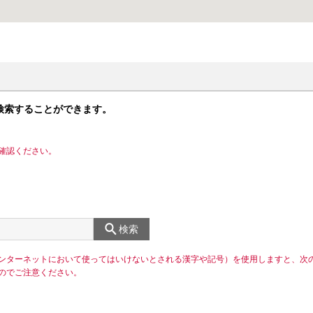
検索することができます。
確認ください。
検索
ンターネットにおいて使ってはいけないとされる漢字や記号）を使用しますと、次
のでご注意ください。