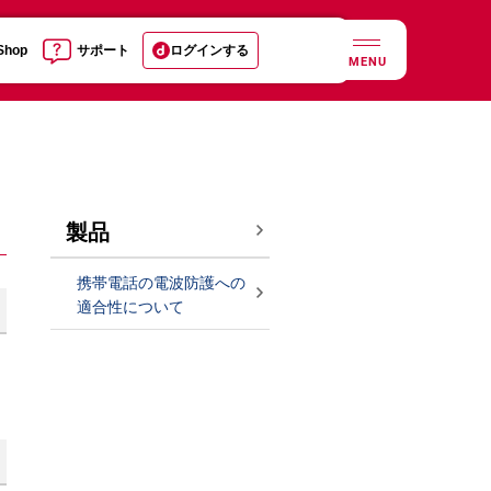
 Shop
サポート
ログインする
MENU
製品
携帯電話の電波防護への
適合性について