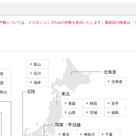
件数については、ドコモショップのみの件数を表示いたします。量販店の検索は「
富山
北海道
石川
良
北海道
福井
賀
北陸
歌山
東北
青森
秋田
岩手
山形
宮城
福島
関東・甲信越
東京
神奈川
千葉