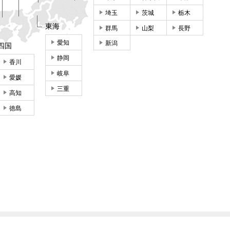
埼玉
茨城
栃木
東海
群馬
山梨
長野
愛知
新潟
四国
静岡
香川
岐阜
愛媛
三重
高知
徳島