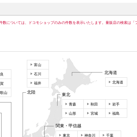
件数については、ドコモショップのみの件数を表示いたします。量販店の検索は「
富山
北海道
石川
良
北海道
福井
賀
北陸
歌山
東北
青森
秋田
岩手
山形
宮城
福島
関東・甲信越
東京
神奈川
千葉