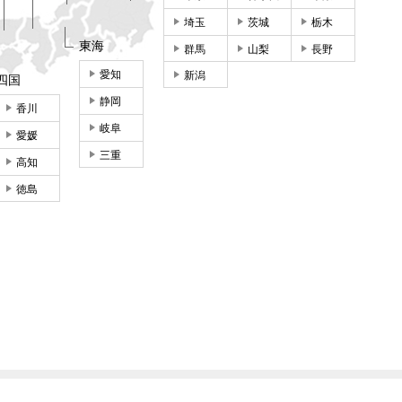
埼玉
茨城
栃木
東海
群馬
山梨
長野
愛知
新潟
四国
静岡
香川
岐阜
愛媛
三重
高知
徳島