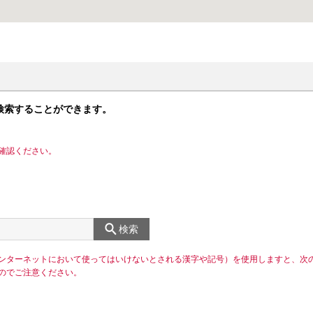
検索することができます。
確認ください。
検索
ンターネットにおいて使ってはいけないとされる漢字や記号）を使用しますと、次
のでご注意ください。