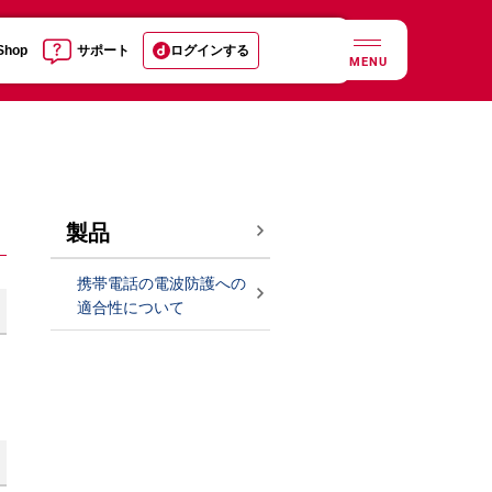
 Shop
サポート
ログインする
MENU
製品
携帯電話の電波防護への
適合性について