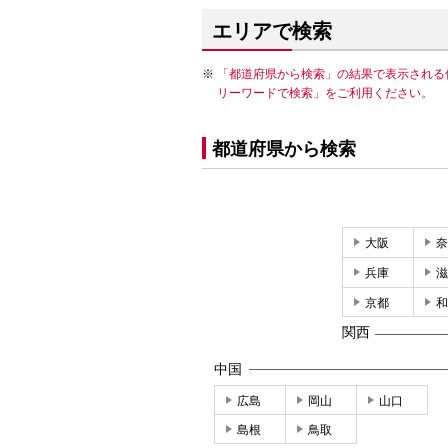
エリアで検索
「都道府県から検索」の結果で表示される
リーワードで検索」をご利用ください。
都道府県から検索
大阪
奈
兵庫
滋
京都
和
関西
中国
広島
岡山
山口
島根
鳥取