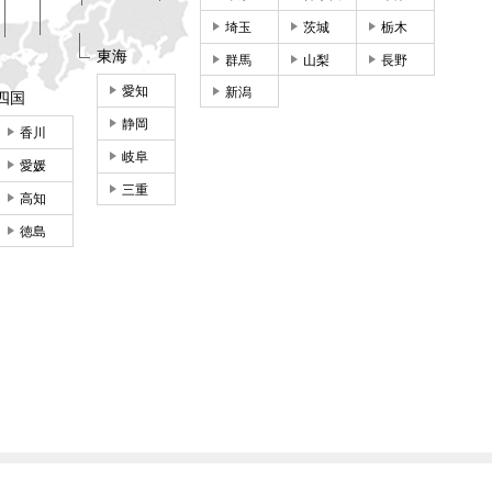
埼玉
茨城
栃木
東海
群馬
山梨
長野
愛知
新潟
四国
静岡
香川
岐阜
愛媛
三重
高知
徳島