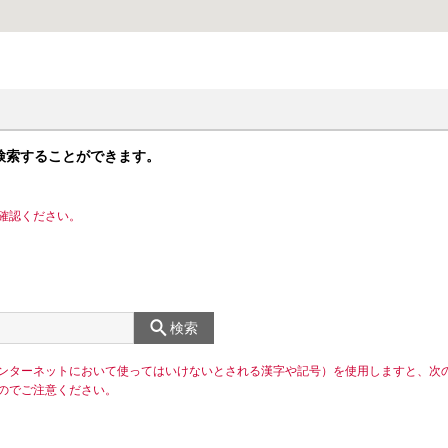
検索することができます。
確認ください。
検索
ンターネットにおいて使ってはいけないとされる漢字や記号）を使用しますと、次
のでご注意ください。