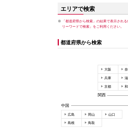
エリアで検索
「都道府県から検索」の結果で表示される
リーワードで検索」をご利用ください。
都道府県から検索
大阪
奈
兵庫
滋
京都
和
関西
中国
広島
岡山
山口
島根
鳥取