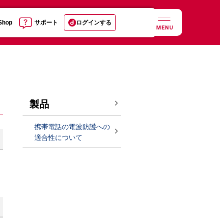
 Shop
サポート
ログインする
MENU
製品
携帯電話の電波防護への
適合性について