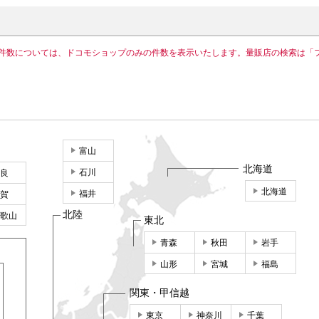
件数については、ドコモショップのみの件数を表示いたします。量販店の検索は「
富山
北海道
石川
良
北海道
福井
賀
北陸
歌山
東北
青森
秋田
岩手
山形
宮城
福島
関東・甲信越
東京
神奈川
千葉