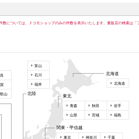
件数については、ドコモショップのみの件数を表示いたします。量販店の検索は「
富山
北海道
石川
良
北海道
福井
賀
北陸
歌山
東北
青森
秋田
岩手
山形
宮城
福島
関東・甲信越
東京
神奈川
千葉