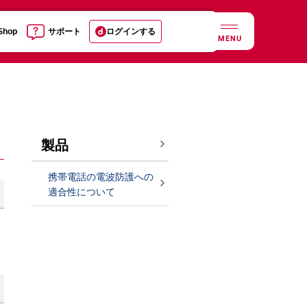
 Shop
サポート
ログインする
MENU
製品
携帯電話の電波防護への
適合性について