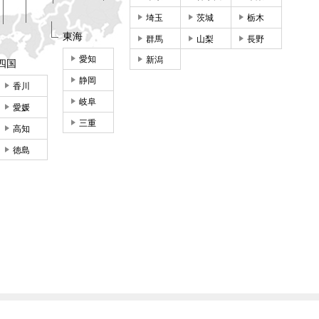
埼玉
茨城
栃木
東海
群馬
山梨
長野
愛知
新潟
四国
静岡
香川
岐阜
愛媛
三重
高知
徳島