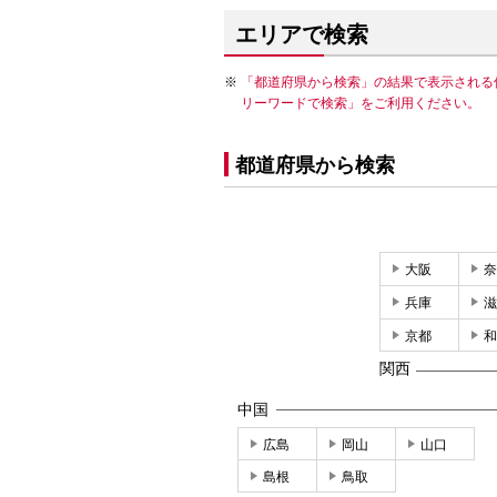
エリアで検索
「都道府県から検索」の結果で表示される
リーワードで検索」をご利用ください。
都道府県から検索
大阪
奈
兵庫
滋
京都
和
関西
中国
広島
岡山
山口
島根
鳥取