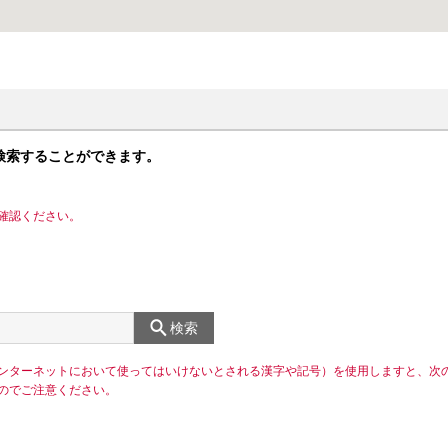
検索することができます。
確認ください。
検索
ンターネットにおいて使ってはいけないとされる漢字や記号）を使用しますと、次
のでご注意ください。