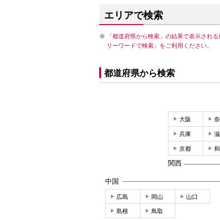
エリアで検索
「都道府県から検索」の結果で表示される
リーワードで検索」をご利用ください。
都道府県から検索
大阪
奈
兵庫
滋
京都
和
関西
中国
広島
岡山
山口
島根
鳥取