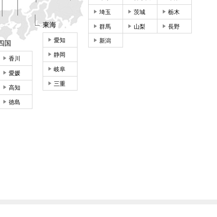
埼玉
茨城
栃木
東海
群馬
山梨
長野
愛知
新潟
四国
静岡
香川
岐阜
愛媛
三重
高知
徳島