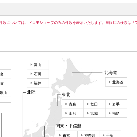
件数については、ドコモショップのみの件数を表示いたします。量販店の検索は「
富山
北海道
石川
良
北海道
福井
賀
北陸
歌山
東北
青森
秋田
岩手
山形
宮城
福島
関東・甲信越
東京
神奈川
千葉