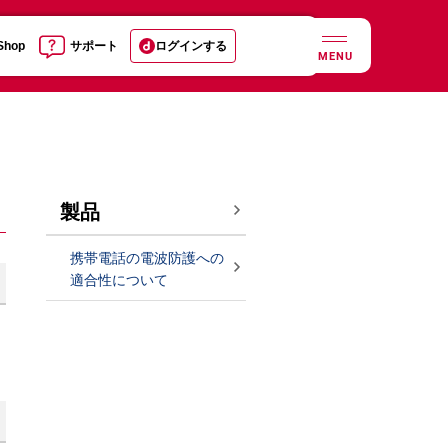
 Shop
サポート
ログインする
MENU
製品
携帯電話の電波防護への
適合性について