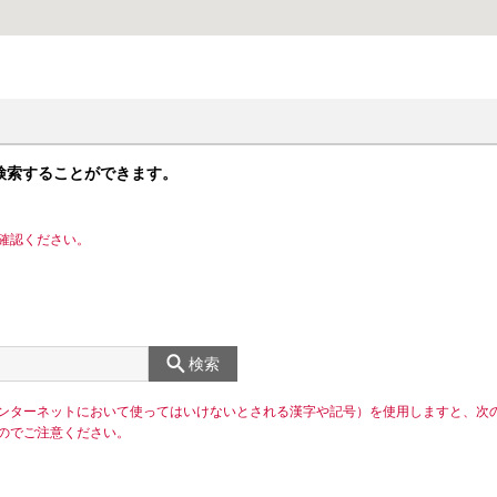
検索することができます。
確認ください。
検索
ンターネットにおいて使ってはいけないとされる漢字や記号）を使用しますと、次
のでご注意ください。