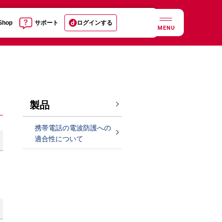
 Shop
サポート
ログインする
MENU
製品
携帯電話の電波防護への
適合性について