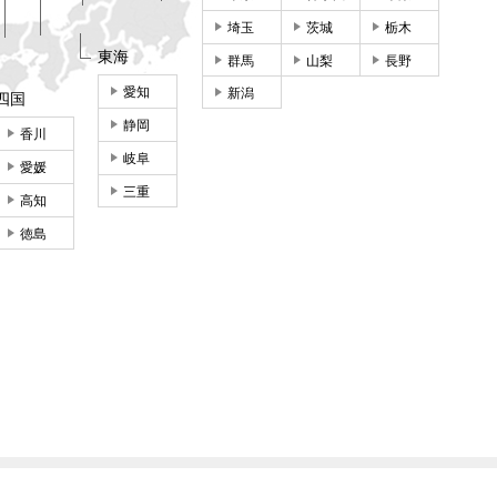
埼玉
茨城
栃木
東海
群馬
山梨
長野
愛知
新潟
四国
静岡
香川
岐阜
愛媛
三重
高知
徳島