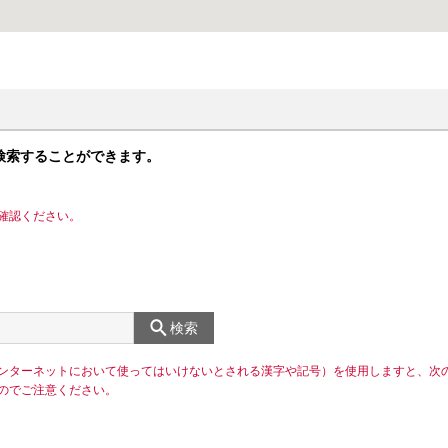
検索することができます。
確認ください。
検索
ンターネットにおいて使ってはいけないとされる漢字や記号）を使用しますと、次
のでご注意ください。