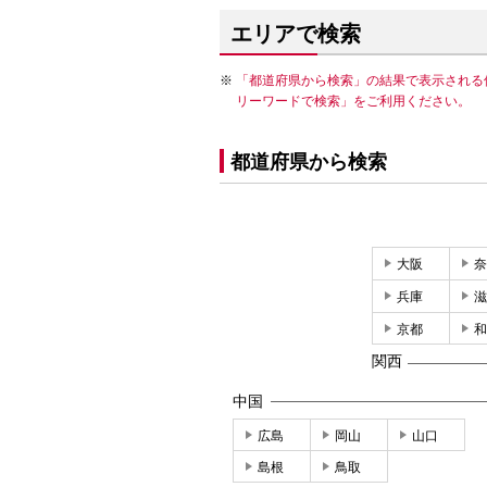
エリアで検索
「都道府県から検索」の結果で表示される
リーワードで検索」をご利用ください。
都道府県から検索
大阪
奈
兵庫
滋
京都
和
関西
中国
広島
岡山
山口
島根
鳥取