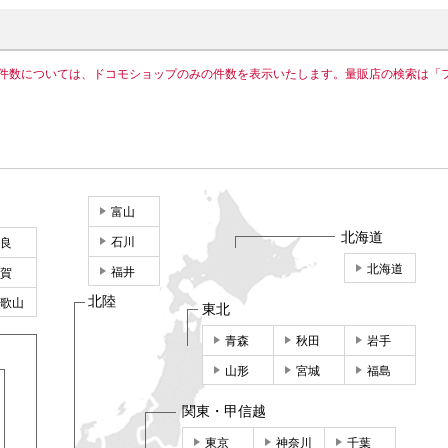
件数については、ドコモショップのみの件数を表示いたします。量販店の検索は「
富山
北海道
石川
良
北海道
福井
賀
北陸
歌山
東北
青森
秋田
岩手
山形
宮城
福島
関東・甲信越
東京
神奈川
千葉