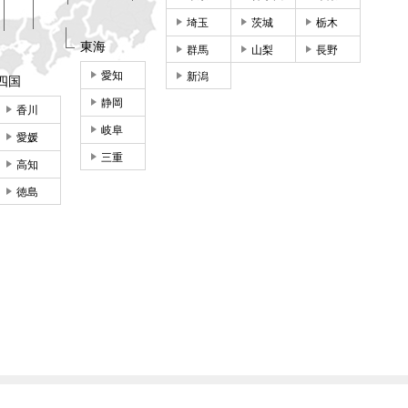
埼玉
茨城
栃木
東海
群馬
山梨
長野
愛知
新潟
四国
静岡
香川
岐阜
愛媛
三重
高知
徳島