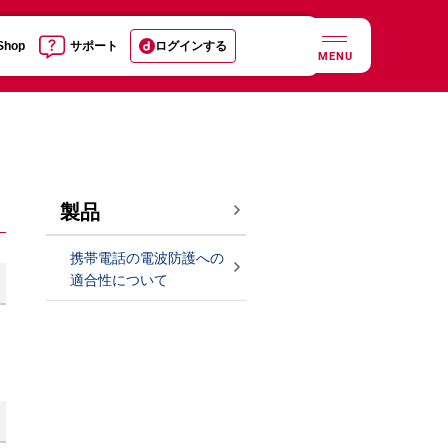
 Shop
サポート
ログインする
MENU
製品
携帯電話の電波防護への
適合性について