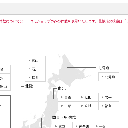
件数については、ドコモショップのみの件数を表示いたします。量販店の検索は「
富山
北海道
石川
良
北海道
福井
賀
北陸
歌山
東北
青森
秋田
岩手
山形
宮城
福島
関東・甲信越
東京
神奈川
千葉