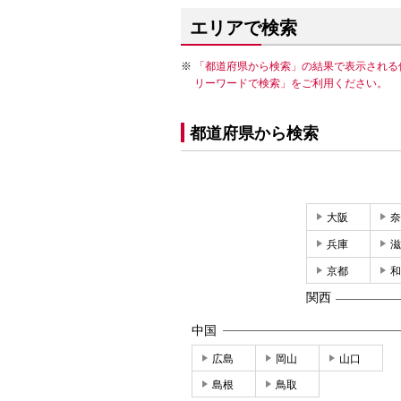
エリアで検索
「都道府県から検索」の結果で表示される
リーワードで検索」をご利用ください。
都道府県から検索
大阪
奈
兵庫
滋
京都
和
関西
中国
広島
岡山
山口
島根
鳥取