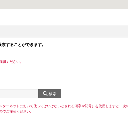
検索することができます。
確認ください。
検索
ンターネットにおいて使ってはいけないとされる漢字や記号）を使用しますと、次
のでご注意ください。