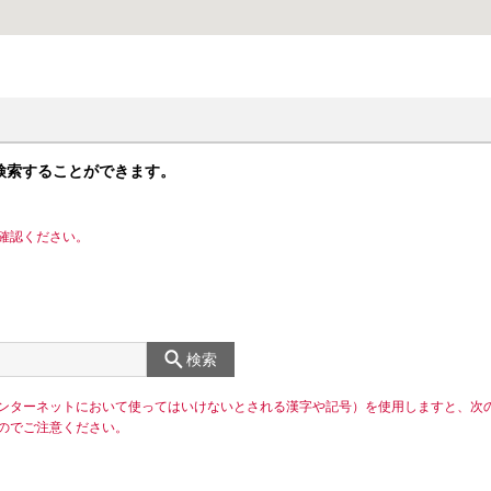
検索することができます。
確認ください。
検索
ンターネットにおいて使ってはいけないとされる漢字や記号）を使用しますと、次
のでご注意ください。