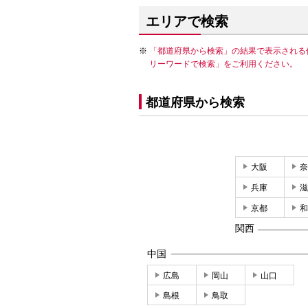
エリアで検索
「都道府県から検索」の結果で表示される
リーワードで検索」をご利用ください。
都道府県から検索
大阪
奈
兵庫
滋
京都
和
関西
中国
広島
岡山
山口
島根
鳥取