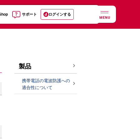
 Shop
サポート
ログインする
MENU
製品
携帯電話の電波防護への
適合性について