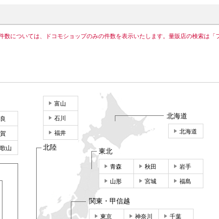
件数については、ドコモショップのみの件数を表示いたします。量販店の検索は「
富山
北海道
石川
良
北海道
福井
賀
北陸
歌山
東北
青森
秋田
岩手
山形
宮城
福島
関東・甲信越
東京
神奈川
千葉