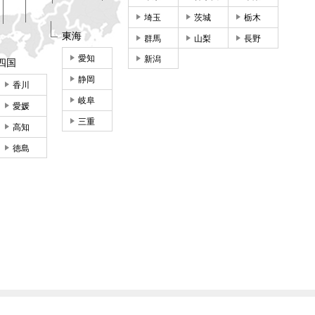
埼玉
茨城
栃木
東海
群馬
山梨
長野
愛知
新潟
四国
静岡
香川
岐阜
愛媛
三重
高知
徳島