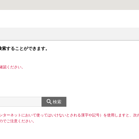
検索することができます。
確認ください。
検索
ンターネットにおいて使ってはいけないとされる漢字や記号）を使用しますと、次
のでご注意ください。