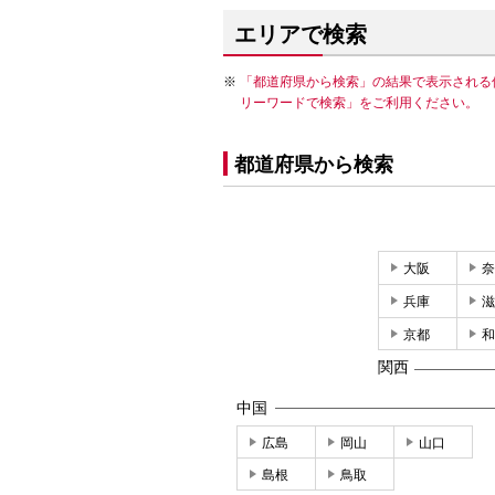
エリアで検索
「都道府県から検索」の結果で表示される
リーワードで検索」をご利用ください。
都道府県から検索
大阪
奈
兵庫
滋
京都
和
関西
中国
広島
岡山
山口
島根
鳥取