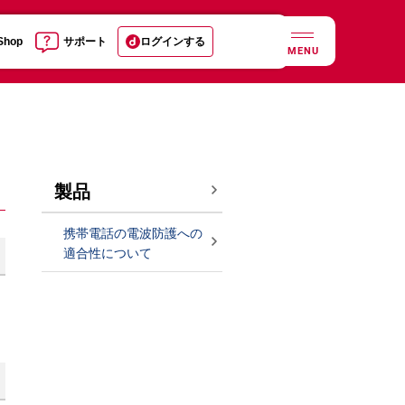
 Shop
サポート
ログインする
MENU
製品
携帯電話の電波防護への
適合性について