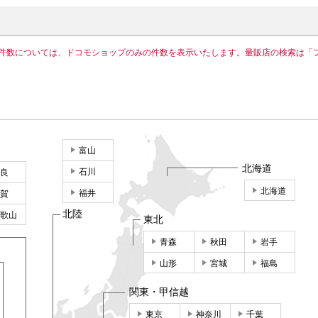
件数については、ドコモショップのみの件数を表示いたします。量販店の検索は「
富山
北海道
石川
良
北海道
福井
賀
北陸
歌山
東北
青森
秋田
岩手
山形
宮城
福島
関東・甲信越
東京
神奈川
千葉