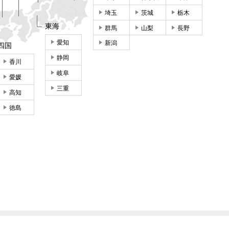
埼玉
茨城
栃木
東海
群馬
山梨
長野
愛知
新潟
四国
静岡
香川
岐阜
愛媛
三重
高知
徳島