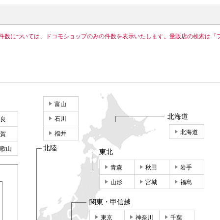
件数については、ドコモショップのみの件数を表示いたします。量販店の検索は「
富山
北海道
石川
良
北海道
福井
賀
北陸
歌山
東北
青森
秋田
岩手
山形
宮城
福島
関東・甲信越
東京
神奈川
千葉