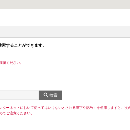
検索することができます。
確認ください。
検索
ンターネットにおいて使ってはいけないとされる漢字や記号）を使用しますと、次
のでご注意ください。