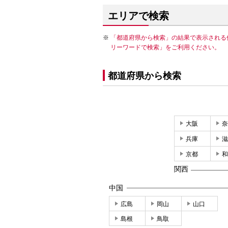
エリアで検索
「都道府県から検索」の結果で表示される
リーワードで検索」をご利用ください。
都道府県から検索
大阪
奈
兵庫
滋
京都
和
関西
中国
広島
岡山
山口
島根
鳥取