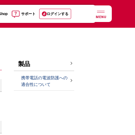
 Shop
サポート
ログインする
MENU
製品
携帯電話の電波防護への
適合性について