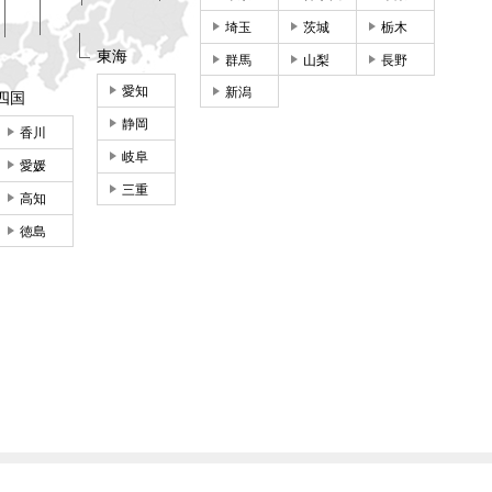
埼玉
茨城
栃木
東海
群馬
山梨
長野
愛知
新潟
四国
静岡
香川
岐阜
愛媛
三重
高知
徳島