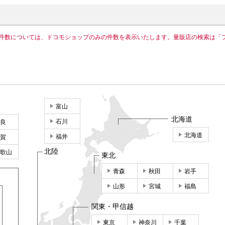
件数については、ドコモショップのみの件数を表示いたします。量販店の検索は「
富山
北海道
石川
良
北海道
福井
賀
北陸
歌山
東北
青森
秋田
岩手
山形
宮城
福島
関東・甲信越
東京
神奈川
千葉