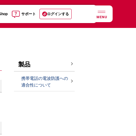
 Shop
サポート
ログインする
MENU
製品
携帯電話の電波防護への
適合性について