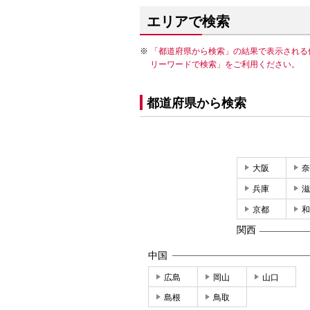
エリアで検索
「都道府県から検索」の結果で表示される
リーワードで検索」をご利用ください。
都道府県から検索
大阪
奈
兵庫
滋
京都
和
関西
中国
広島
岡山
山口
島根
鳥取