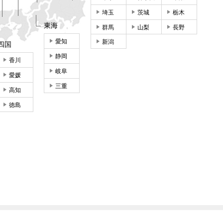
埼玉
茨城
栃木
東海
群馬
山梨
長野
愛知
新潟
四国
静岡
香川
岐阜
愛媛
三重
高知
徳島