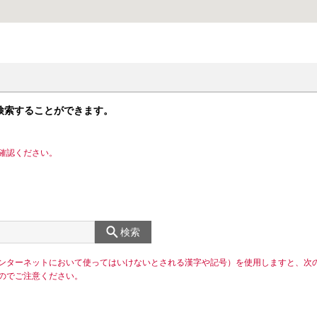
検索することができます。
確認ください。
検索
ンターネットにおいて使ってはいけないとされる漢字や記号）を使用しますと、次
のでご注意ください。