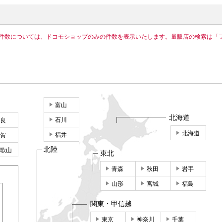
件数については、ドコモショップのみの件数を表示いたします。量販店の検索は「
富山
北海道
石川
良
北海道
福井
賀
北陸
歌山
東北
青森
秋田
岩手
山形
宮城
福島
関東・甲信越
東京
神奈川
千葉