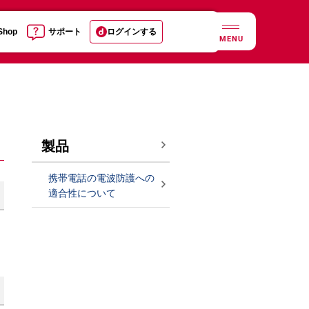
 Shop
サポート
ログインする
MENU
製品
携帯電話の電波防護への
適合性について