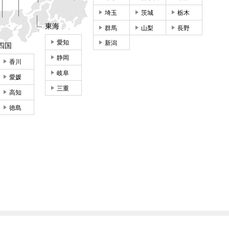
埼玉
茨城
栃木
東海
群馬
山梨
長野
愛知
新潟
四国
静岡
香川
岐阜
愛媛
三重
高知
徳島