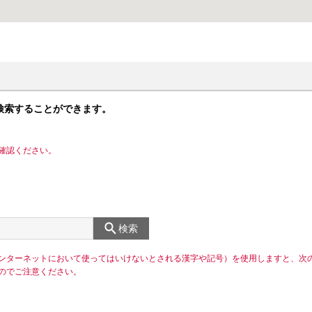
検索することができます。
確認ください。
検索
ンターネットにおいて使ってはいけないとされる漢字や記号）を使用しますと、次
のでご注意ください。