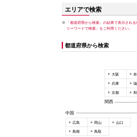
エリアで検索
「都道府県から検索」の結果で表示される
リーワードで検索」をご利用ください。
都道府県から検索
大阪
奈
兵庫
滋
京都
和
関西
中国
広島
岡山
山口
島根
鳥取