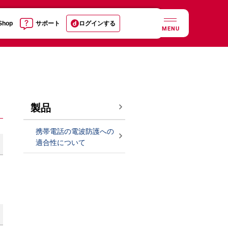
 Shop
サポート
ログインする
MENU
製品
携帯電話の電波防護への
適合性について