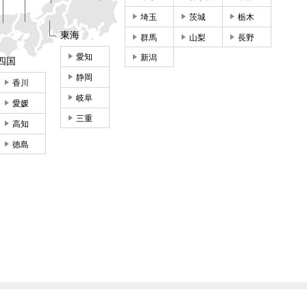
埼玉
茨城
栃木
東海
群馬
山梨
長野
愛知
新潟
四国
静岡
香川
岐阜
愛媛
三重
高知
徳島