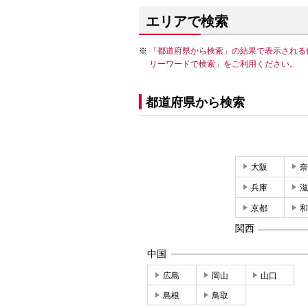
エリアで検索
「都道府県から検索」の結果で表示される
リーワードで検索」をご利用ください。
都道府県から検索
大阪
奈
兵庫
滋
京都
和
関西
中国
広島
岡山
山口
島根
鳥取