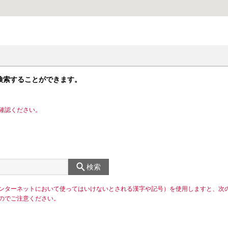
検索することができます。
確認ください。
検索
ンターネットにおいて使ってはいけないとされる漢字や記号）を使用しますと、次
のでご注意ください。