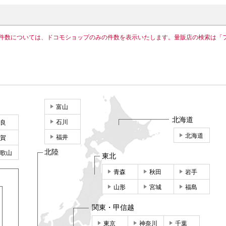
件数については、ドコモショップのみの件数を表示いたします。量販店の検索は「
富山
北海道
石川
良
北海道
福井
賀
北陸
歌山
東北
青森
秋田
岩手
山形
宮城
福島
関東・甲信越
東京
神奈川
千葉