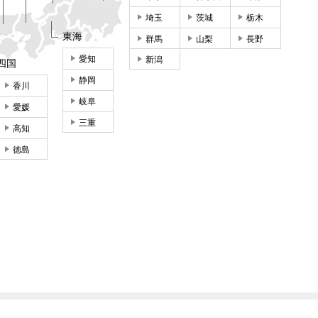
埼玉
茨城
栃木
東海
群馬
山梨
長野
愛知
新潟
四国
静岡
香川
岐阜
愛媛
三重
高知
徳島