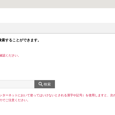
検索することができます。
確認ください。
検索
ンターネットにおいて使ってはいけないとされる漢字や記号）を使用しますと、次
のでご注意ください。