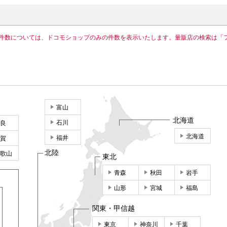
件数については、ドコモショップのみの件数を表示いたします。量販店の検索は「
富山
北海道
石川
良
北海道
福井
賀
北陸
歌山
東北
青森
秋田
岩手
山形
宮城
福島
関東・甲信越
東京
神奈川
千葉