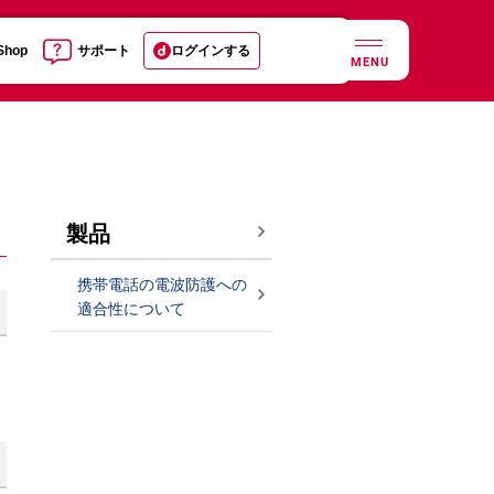
 Shop
サポート
ログインする
MENU
製品
携帯電話の電波防護への
適合性について