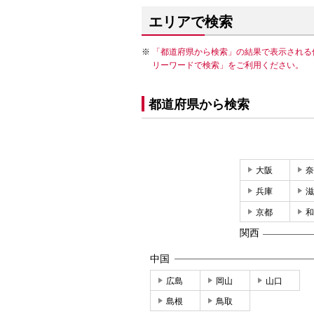
エリアで検索
「都道府県から検索」の結果で表示される
リーワードで検索」をご利用ください。
都道府県から検索
大阪
奈
兵庫
滋
京都
和
関西
中国
広島
岡山
山口
島根
鳥取