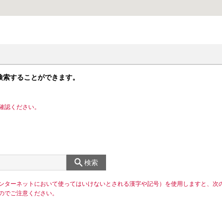
検索することができます。
確認ください。
検索
ンターネットにおいて使ってはいけないとされる漢字や記号）を使用しますと、次
のでご注意ください。