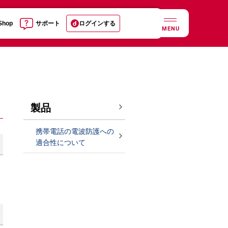
 Shop
サポート
ログインする
MENU
製品
携帯電話の電波防護への
適合性について