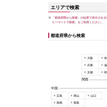
エリアで検索
「都道府県から検索」の結果で表示される
リーワードで検索」をご利用ください。
都道府県から検索
大阪
奈
兵庫
滋
京都
和
関西
中国
広島
岡山
山口
島根
鳥取