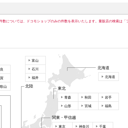
件数については、ドコモショップのみの件数を表示いたします。量販店の検索は「
富山
北海道
石川
良
北海道
福井
賀
北陸
歌山
東北
青森
秋田
岩手
山形
宮城
福島
関東・甲信越
東京
神奈川
千葉