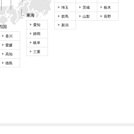
埼玉
茨城
栃木
東海
群馬
山梨
長野
愛知
新潟
四国
静岡
香川
岐阜
愛媛
三重
高知
徳島