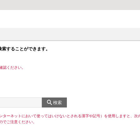
検索することができます。
確認ください。
検索
ンターネットにおいて使ってはいけないとされる漢字や記号）を使用しますと、次
のでご注意ください。