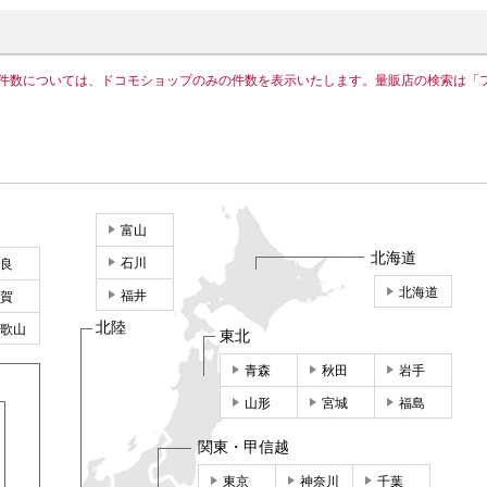
件数については、ドコモショップのみの件数を表示いたします。量販店の検索は「
富山
北海道
石川
良
北海道
福井
賀
北陸
歌山
東北
青森
秋田
岩手
山形
宮城
福島
関東・甲信越
東京
神奈川
千葉