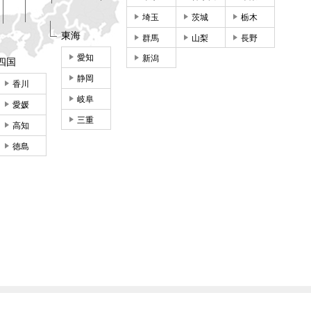
埼玉
茨城
栃木
東海
群馬
山梨
長野
愛知
新潟
四国
静岡
香川
岐阜
愛媛
三重
高知
徳島