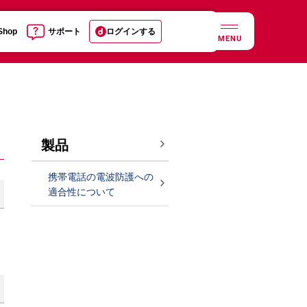
 Shop
サポート
ログインする
MENU
製品
携帯電話の電波防護への
適合性について