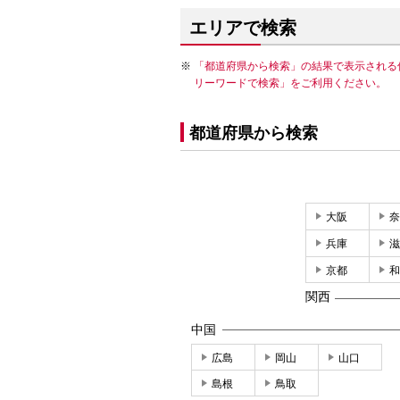
エリアで検索
「都道府県から検索」の結果で表示される
リーワードで検索」をご利用ください。
都道府県から検索
大阪
奈
兵庫
滋
京都
和
関西
中国
広島
岡山
山口
島根
鳥取