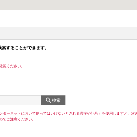
検索することができます。
確認ください。
検索
ンターネットにおいて使ってはいけないとされる漢字や記号）を使用しますと、次
のでご注意ください。