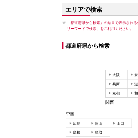
エリアで検索
「都道府県から検索」の結果で表示される
リーワードで検索」をご利用ください。
都道府県から検索
大阪
奈
兵庫
滋
京都
和
関西
中国
広島
岡山
山口
島根
鳥取