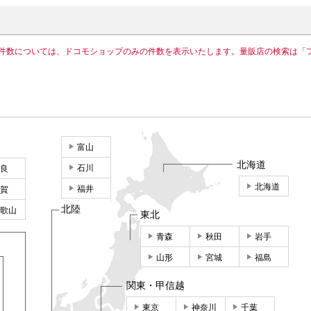
件数については、ドコモショップのみの件数を表示いたします。量販店の検索は「
富山
北海道
石川
良
北海道
福井
賀
北陸
歌山
東北
青森
秋田
岩手
山形
宮城
福島
関東・甲信越
東京
神奈川
千葉