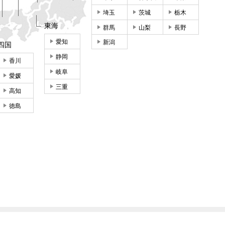
埼玉
茨城
栃木
東海
群馬
山梨
長野
愛知
新潟
四国
静岡
香川
岐阜
愛媛
三重
高知
徳島