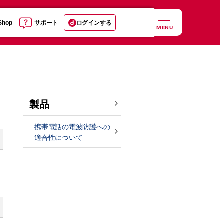
 Shop
サポート
ログインする
MENU
製品
携帯電話の電波防護への
適合性について