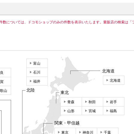
件数については、ドコモショップのみの件数を表示いたします。量販店の検索は「
富山
北海道
石川
良
北海道
福井
賀
北陸
歌山
東北
青森
秋田
岩手
山形
宮城
福島
関東・甲信越
東京
神奈川
千葉