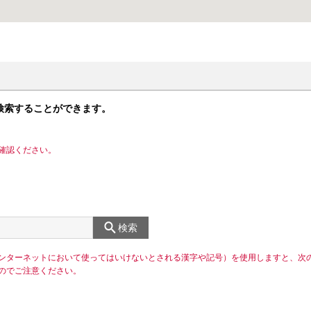
検索することができます。
確認ください。
検索
ンターネットにおいて使ってはいけないとされる漢字や記号）を使用しますと、次
のでご注意ください。