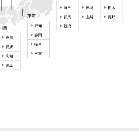
埼玉
茨城
栃木
東海
群馬
山梨
長野
愛知
新潟
四国
静岡
香川
岐阜
愛媛
三重
高知
徳島