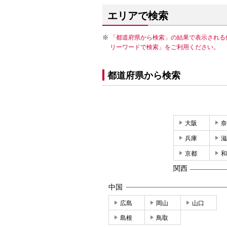
エリアで検索
「都道府県から検索」の結果で表示される
リーワードで検索」をご利用ください。
都道府県から検索
大阪
奈
兵庫
滋
京都
和
関西
中国
広島
岡山
山口
島根
鳥取