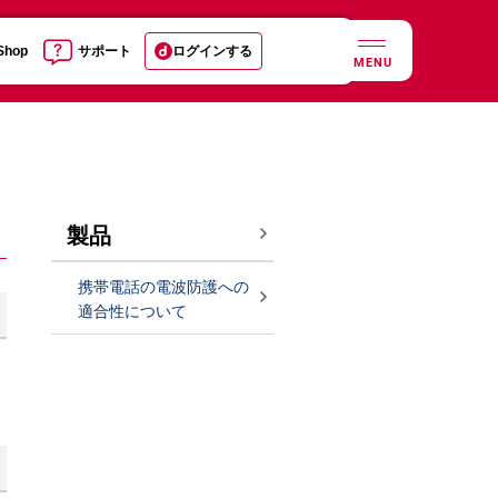
 Shop
サポート
ログインする
MENU
製品
携帯電話の電波防護への
適合性について