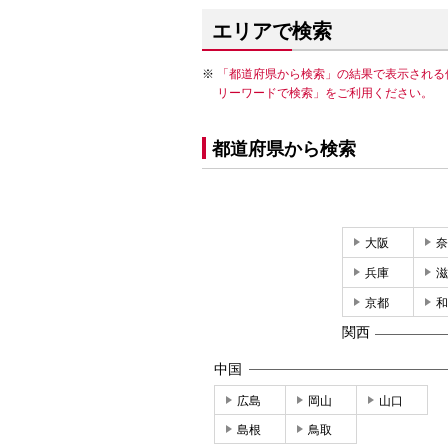
エリアで検索
「都道府県から検索」の結果で表示される
リーワードで検索」をご利用ください。
都道府県から検索
大阪
奈
兵庫
滋
京都
和
関西
中国
広島
岡山
山口
島根
鳥取