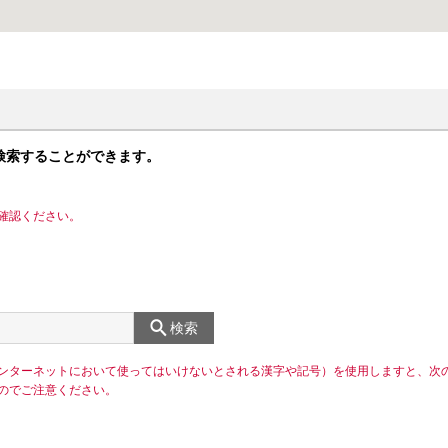
検索することができます。
確認ください。
検索
ンターネットにおいて使ってはいけないとされる漢字や記号）を使用しますと、次
のでご注意ください。