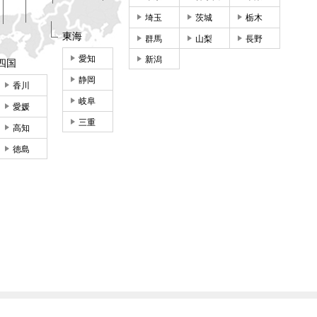
埼玉
茨城
栃木
東海
群馬
山梨
長野
愛知
新潟
四国
静岡
香川
岐阜
愛媛
三重
高知
徳島