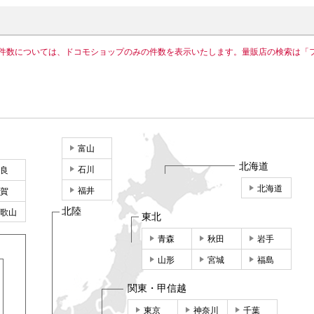
件数については、ドコモショップのみの件数を表示いたします。量販店の検索は「
富山
北海道
石川
良
北海道
福井
賀
北陸
歌山
東北
青森
秋田
岩手
山形
宮城
福島
関東・甲信越
東京
神奈川
千葉