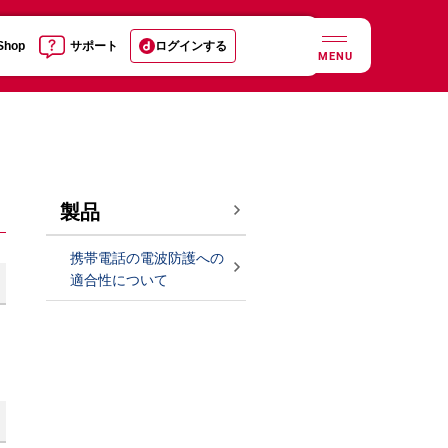
 Shop
サポート
ログインする
MENU
製品
携帯電話の電波防護への
適合性について