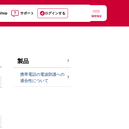
 Shop
サポート
ログインする
MENU
製品
携帯電話の電波防護への
適合性について