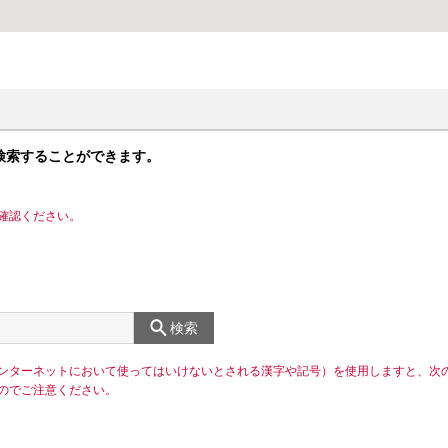
検索することができます。
確認ください。
検索
ンターネットにおいて使ってはいけないとされる漢字や記号）を使用しますと、次
のでご注意ください。