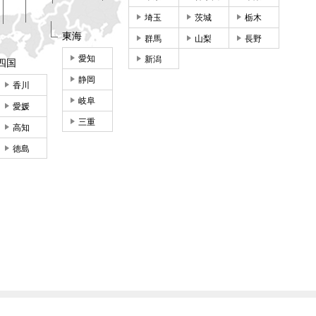
埼玉
茨城
栃木
東海
群馬
山梨
長野
愛知
新潟
四国
静岡
香川
岐阜
愛媛
三重
高知
徳島