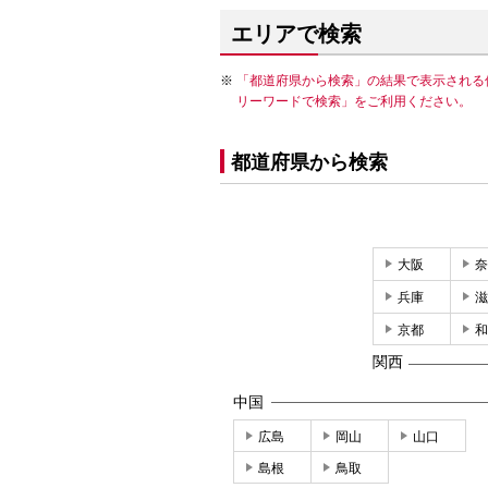
エリアで検索
「都道府県から検索」の結果で表示される
リーワードで検索」をご利用ください。
都道府県から検索
大阪
奈
兵庫
滋
京都
和
関西
中国
広島
岡山
山口
島根
鳥取