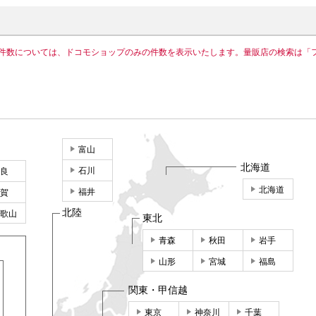
件数については、ドコモショップのみの件数を表示いたします。量販店の検索は「
富山
北海道
石川
良
北海道
福井
賀
北陸
歌山
東北
青森
秋田
岩手
山形
宮城
福島
関東・甲信越
東京
神奈川
千葉