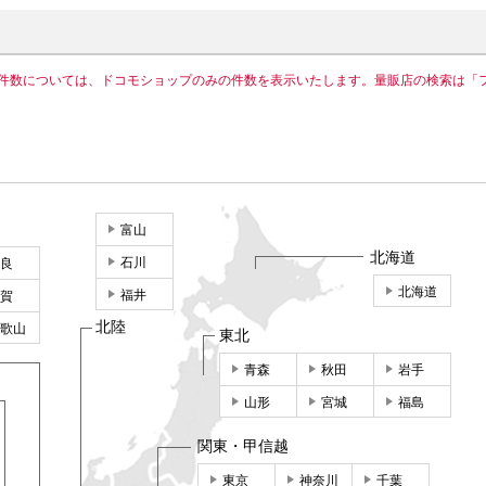
件数については、ドコモショップのみの件数を表示いたします。量販店の検索は「
富山
北海道
石川
良
北海道
福井
賀
北陸
歌山
東北
青森
秋田
岩手
山形
宮城
福島
関東・甲信越
東京
神奈川
千葉