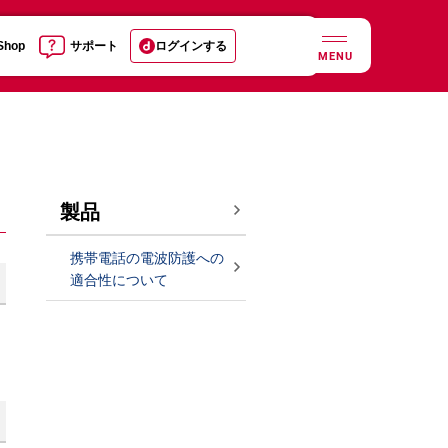
 Shop
サポート
ログインする
MENU
製品
携帯電話の電波防護への
適合性について