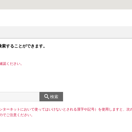
検索することができます。
確認ください。
検索
ンターネットにおいて使ってはいけないとされる漢字や記号）を使用しますと、次
のでご注意ください。