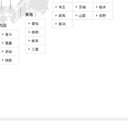
埼玉
茨城
栃木
東海
群馬
山梨
長野
愛知
新潟
四国
静岡
香川
岐阜
愛媛
三重
高知
徳島