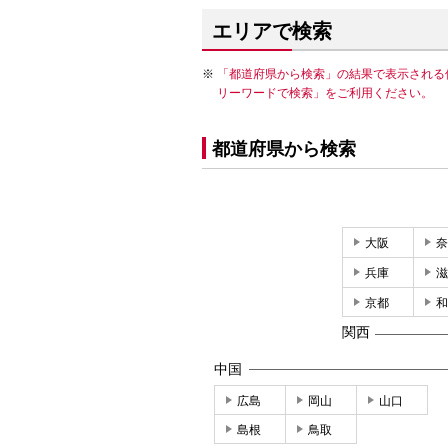
エリアで検索
「都道府県から検索」の結果で表示される
リーワードで検索」をご利用ください。
都道府県から検索
大阪
奈
兵庫
滋
京都
和
関西
中国
広島
岡山
山口
島根
鳥取