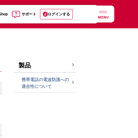
 Shop
サポート
ログインする
MENU
製品
携帯電話の電波防護への
適合性について