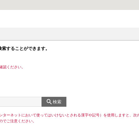
検索することができます。
確認ください。
検索
ンターネットにおいて使ってはいけないとされる漢字や記号）を使用しますと、次
のでご注意ください。