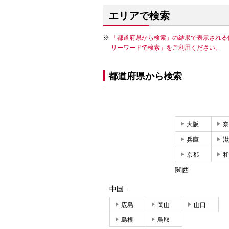
エリアで検索
「都道府県から検索」の結果で表示される
リーワードで検索」をご利用ください。
都道府県から検索
大阪
奈
兵庫
滋
京都
和
関西
中国
広島
岡山
山口
島根
鳥取