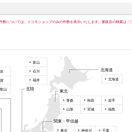
件数については、ドコモショップのみの件数を表示いたします。量販店の検索は「
富山
北海道
石川
良
北海道
福井
賀
北陸
歌山
東北
青森
秋田
岩手
山形
宮城
福島
関東・甲信越
東京
神奈川
千葉