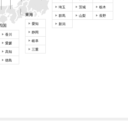
埼玉
茨城
栃木
東海
群馬
山梨
長野
愛知
新潟
四国
静岡
香川
岐阜
愛媛
三重
高知
徳島