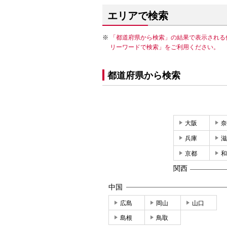
エリアで検索
「都道府県から検索」の結果で表示される
リーワードで検索」をご利用ください。
都道府県から検索
大阪
奈
兵庫
滋
京都
和
関西
中国
広島
岡山
山口
島根
鳥取