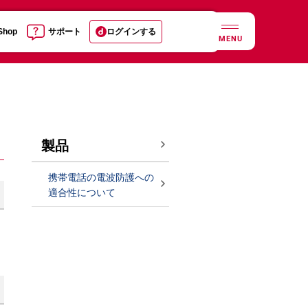
 Shop
サポート
ログインする
MENU
製品
携帯電話の電波防護への
適合性について