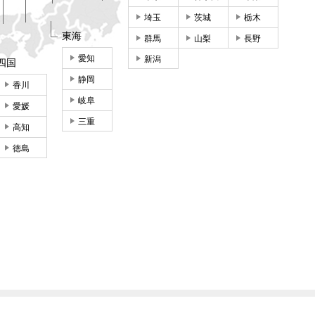
埼玉
茨城
栃木
東海
群馬
山梨
長野
愛知
新潟
四国
静岡
香川
岐阜
愛媛
三重
高知
徳島