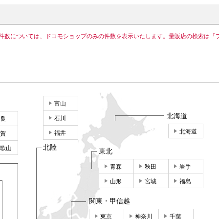
件数については、ドコモショップのみの件数を表示いたします。量販店の検索は「
富山
北海道
石川
良
北海道
福井
賀
北陸
歌山
東北
青森
秋田
岩手
山形
宮城
福島
関東・甲信越
東京
神奈川
千葉