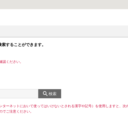
検索することができます。
確認ください。
検索
ンターネットにおいて使ってはいけないとされる漢字や記号）を使用しますと、次
のでご注意ください。