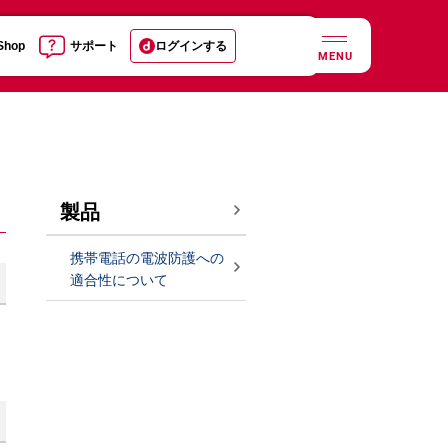
 Shop
サポート
ログインする
MENU
製品
携帯電話の電波防護への
適合性について