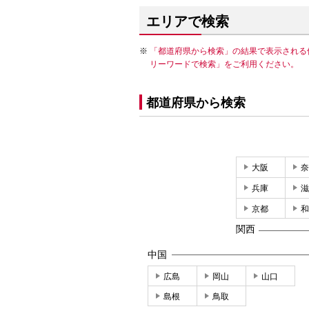
エリアで検索
「都道府県から検索」の結果で表示される
リーワードで検索」をご利用ください。
都道府県から検索
大阪
奈
兵庫
滋
京都
和
関西
中国
広島
岡山
山口
島根
鳥取