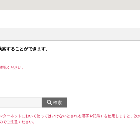
検索することができます。
確認ください。
検索
ンターネットにおいて使ってはいけないとされる漢字や記号）を使用しますと、次
のでご注意ください。