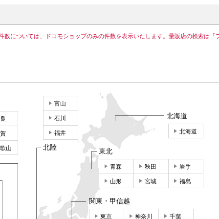
件数については、ドコモショップのみの件数を表示いたします。量販店の検索は「
富山
北海道
石川
良
北海道
福井
賀
北陸
歌山
東北
青森
秋田
岩手
山形
宮城
福島
関東・甲信越
東京
神奈川
千葉