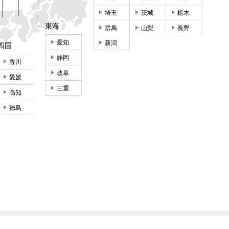
埼玉
茨城
栃木
東海
群馬
山梨
長野
愛知
新潟
四国
静岡
香川
岐阜
愛媛
三重
高知
徳島