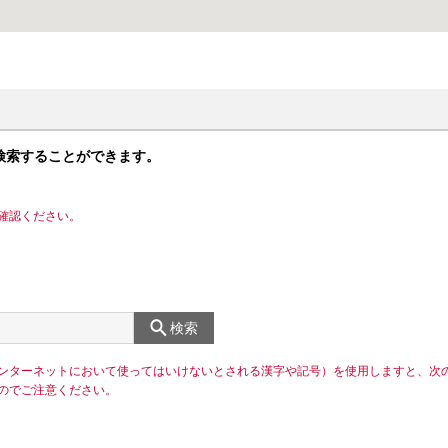
検索することができます。
確認ください。
検索
ンターネットにおいて使ってはいけないとされる漢字や記号）を使用しますと、次
のでご注意ください。