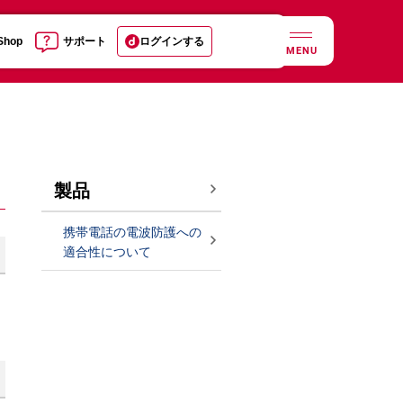
 Shop
サポート
ログインする
MENU
製品
携帯電話の電波防護への
適合性について