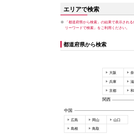
エリアで検索
「都道府県から検索」の結果で表示される
リーワードで検索」をご利用ください。
都道府県から検索
大阪
奈
兵庫
滋
京都
和
関西
中国
広島
岡山
山口
島根
鳥取