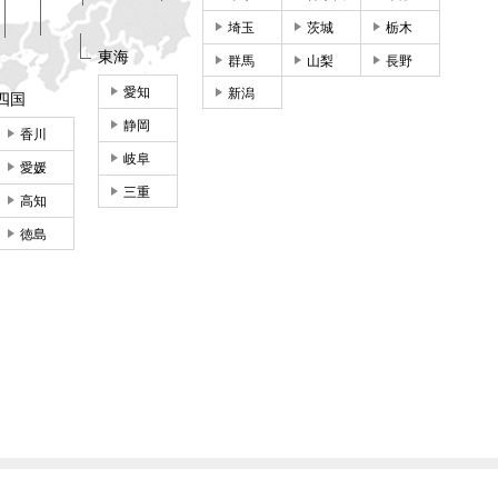
埼玉
茨城
栃木
東海
群馬
山梨
長野
愛知
新潟
四国
静岡
香川
岐阜
愛媛
三重
高知
徳島