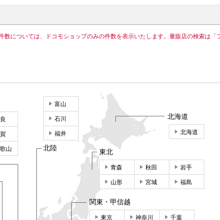
件数については、ドコモショップのみの件数を表示いたします。量販店の検索は「
富山
北海道
石川
良
北海道
福井
賀
北陸
歌山
東北
青森
秋田
岩手
山形
宮城
福島
関東・甲信越
東京
神奈川
千葉