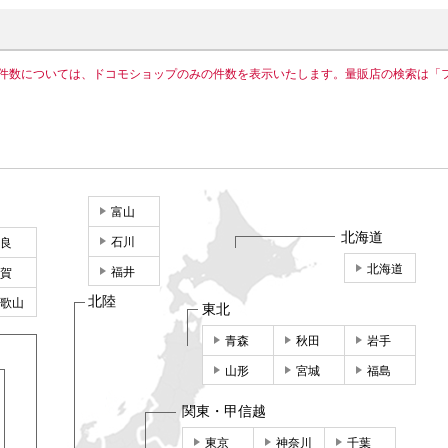
件数については、ドコモショップのみの件数を表示いたします。量販店の検索は「
富山
北海道
石川
良
北海道
福井
賀
北陸
歌山
東北
青森
秋田
岩手
山形
宮城
福島
関東・甲信越
東京
神奈川
千葉