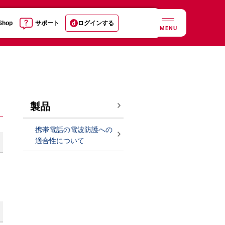
 Shop
サポート
ログインする
MENU
製品
携帯電話の電波防護への
適合性について