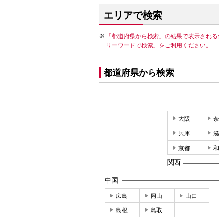
エリアで検索
「都道府県から検索」の結果で表示される
リーワードで検索」をご利用ください。
都道府県から検索
大阪
奈
兵庫
滋
京都
和
関西
中国
広島
岡山
山口
島根
鳥取