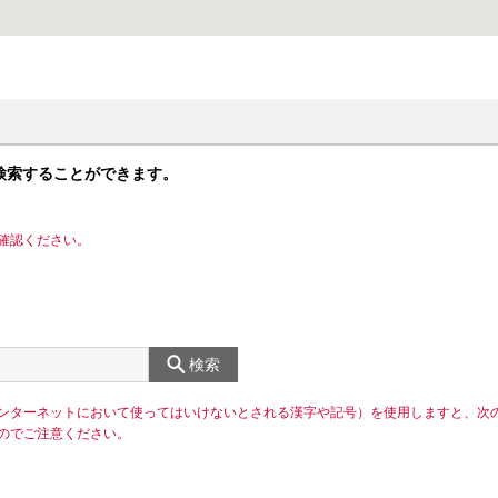
検索することができます。
確認ください。
検索
ンターネットにおいて使ってはいけないとされる漢字や記号）を使用しますと、次
のでご注意ください。