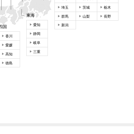
埼玉
茨城
栃木
東海
群馬
山梨
長野
愛知
新潟
四国
静岡
香川
岐阜
愛媛
三重
高知
徳島