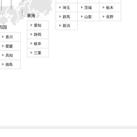
埼玉
茨城
栃木
東海
群馬
山梨
長野
愛知
新潟
四国
静岡
香川
岐阜
愛媛
三重
高知
徳島