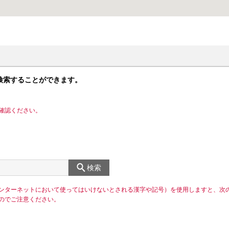
検索することができます。
確認ください。
検索
ンターネットにおいて使ってはいけないとされる漢字や記号）を使用しますと、次
のでご注意ください。