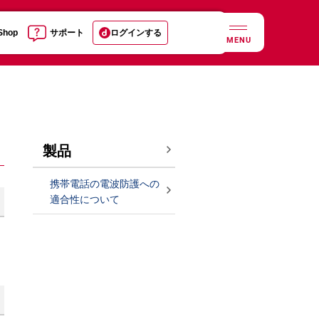
 Shop
サポート
ログインする
MENU
製品
携帯電話の電波防護への
適合性について