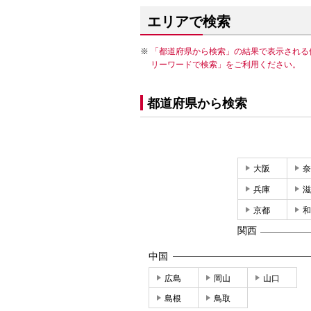
エリアで検索
「都道府県から検索」の結果で表示される
リーワードで検索」をご利用ください。
都道府県から検索
大阪
奈
兵庫
滋
京都
和
関西
中国
広島
岡山
山口
島根
鳥取