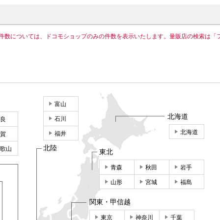
件数については、ドコモショップのみの件数を表示いたします。量販店の検索は「
富山
北海道
石川
良
北海道
福井
賀
北陸
歌山
東北
青森
秋田
岩手
山形
宮城
福島
関東・甲信越
東京
神奈川
千葉