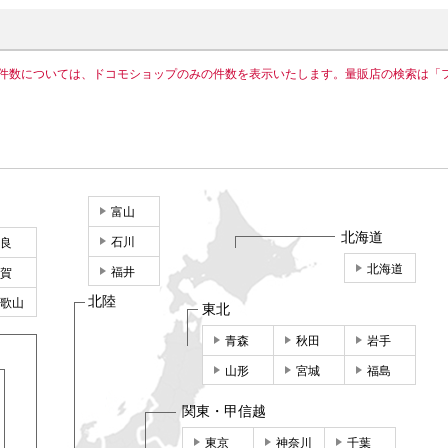
件数については、ドコモショップのみの件数を表示いたします。量販店の検索は「
富山
北海道
石川
良
北海道
福井
賀
北陸
歌山
東北
青森
秋田
岩手
山形
宮城
福島
関東・甲信越
東京
神奈川
千葉