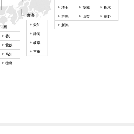
埼玉
茨城
栃木
東海
群馬
山梨
長野
愛知
新潟
四国
静岡
香川
岐阜
愛媛
三重
高知
徳島