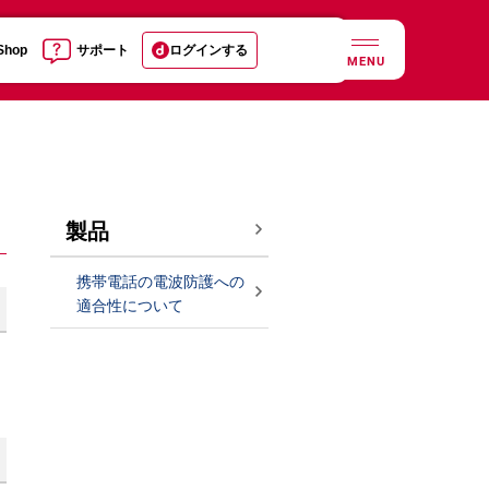
 Shop
サポート
ログインする
MENU
製品
携帯電話の電波防護への
適合性について