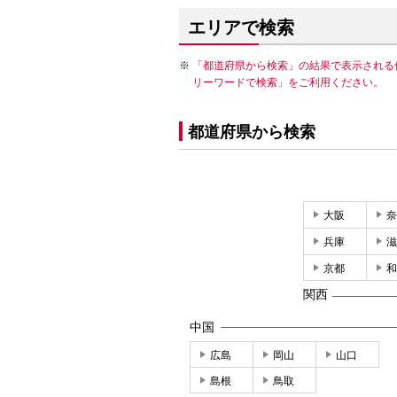
エリアで検索
「都道府県から検索」の結果で表示される
リーワードで検索」をご利用ください。
都道府県から検索
大阪
奈
兵庫
滋
京都
和
関西
中国
広島
岡山
山口
島根
鳥取