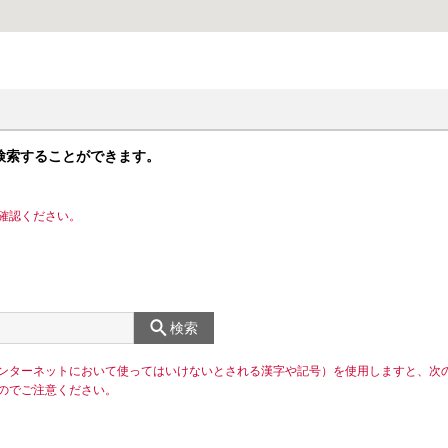
検索することができます。
確認ください。
検索
ンターネットにおいて使ってはいけないとされる漢字や記号）を使用しますと、次
のでご注意ください。