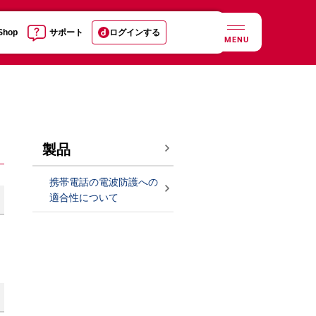
 Shop
サポート
ログインする
MENU
製品
携帯電話の電波防護への
適合性について