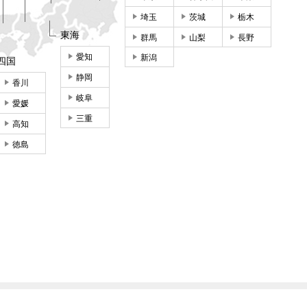
埼玉
茨城
栃木
東海
群馬
山梨
長野
愛知
新潟
四国
静岡
香川
岐阜
愛媛
三重
高知
徳島