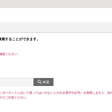
検索することができます。
確認ください。
検索
ンターネットにおいて使ってはいけないとされる漢字や記号）を使用しますと、次
のでご注意ください。