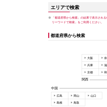
エリアで検索
「都道府県から検索」の結果で表示される
リーワードで検索」をご利用ください。
都道府県から検索
大阪
奈
兵庫
滋
京都
和
関西
中国
広島
岡山
山口
島根
鳥取