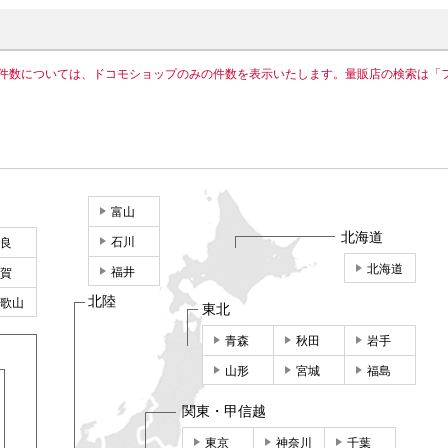
件数については、ドコモショップのみの件数を表示いたします。量販店の検索は「
富山
北海道
石川
良
北海道
福井
賀
北陸
歌山
東北
青森
秋田
岩手
山形
宮城
福島
関東・甲信越
東京
神奈川
千葉