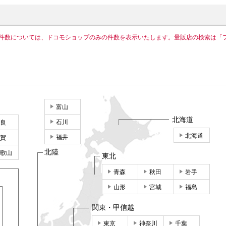
件数については、ドコモショップのみの件数を表示いたします。量販店の検索は「
富山
北海道
石川
良
北海道
福井
賀
北陸
歌山
東北
青森
秋田
岩手
山形
宮城
福島
関東・甲信越
東京
神奈川
千葉