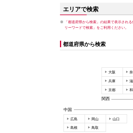
エリアで検索
「都道府県から検索」の結果で表示される
リーワードで検索」をご利用ください。
都道府県から検索
大阪
奈
兵庫
滋
京都
和
関西
中国
広島
岡山
山口
島根
鳥取