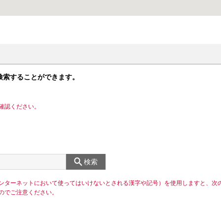
検索することができます。
確認ください。
検索
ンターネットにおいて使ってはいけないとされる漢字や記号）を使用しますと、次
のでご注意ください。