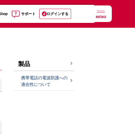
 Shop
サポート
ログインする
MENU
製品
携帯電話の電波防護への
適合性について