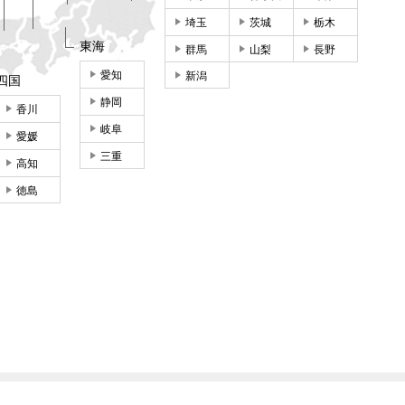
埼玉
茨城
栃木
東海
群馬
山梨
長野
愛知
新潟
四国
静岡
香川
岐阜
愛媛
三重
高知
徳島