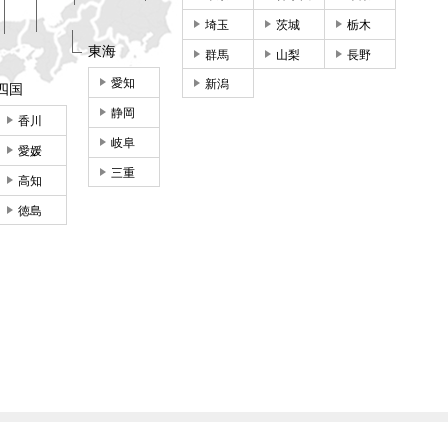
埼玉
茨城
栃木
東海
群馬
山梨
長野
愛知
新潟
四国
静岡
香川
岐阜
愛媛
三重
高知
徳島