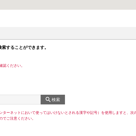
検索することができます。
確認ください。
検索
ンターネットにおいて使ってはいけないとされる漢字や記号）を使用しますと、次
のでご注意ください。