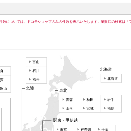
件数については、ドコモショップのみの件数を表示いたします。量販店の検索は「
富山
北海道
石川
良
北海道
福井
賀
北陸
歌山
東北
青森
秋田
岩手
山形
宮城
福島
関東・甲信越
東京
神奈川
千葉