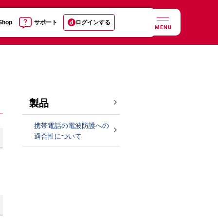
 Shop
サポート
ログインする
MENU
製品
携帯電話の電波防護への
適合性について