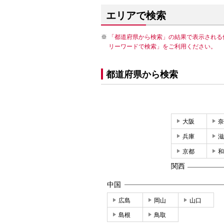
エリアで検索
「都道府県から検索」の結果で表示される
リーワードで検索」をご利用ください。
都道府県から検索
大阪
奈
兵庫
滋
京都
和
関西
中国
広島
岡山
山口
島根
鳥取